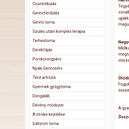
Harma
Csontritkulás
Tegyé
vonal
Gerincferdülés
ujjak
Gerinc torna
magunk
Szülés utáni komplex terápia
Terhestorna
Negye
Mellk
Derékfájás
megta
Porckorongsérv
vissza
Nyaki Gerincsérv
Térd artrózis
Ötödi
Fogju
Gyermek gyógytorna
összek
Dongaláb
Dévény-módszer
A gya
A stroke kezelése
Össze
Gátizom torna