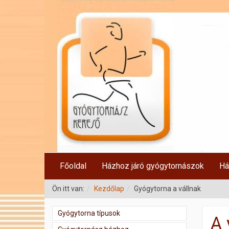
Főoldal
Házhoz járó gyógytornászok
Há
Ön itt van:
Kezdőlap
Gyógytorna a vállnak
Gyógytorna típusok
A 