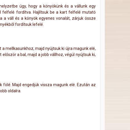
 helyzetbe úgy, hogy a könyökünk és a vállunk egy
felfelé fordítva. Hajlítsuk be a kart felfelé mutató
va a váll és a könyök egyenes vonalát, zárjuk össze
nyékből fordítsuk lefelé.
t a mellkasunkhoz, majd nyújtsuk ki újra magunk elé,
lőször a bal, majd a jobb vállhoz, végül nyújtsuk ki,
k fölé. Majd engedjük vissza magunk elé. Ezután az
obb oldalra.