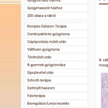
Gyógytornász házhoz
Gyógymasszőr házhoz
200 válasz a rákról
Komplex Gátizom Terápia
Combnyaktörés gyógytorna
Csípőprotézis műtét után
Vállficam gyógytorna
Térdműtét után
A vál
A gyermek gyógytornász
mozga
Gipszlevétel után
Schroth terápia
Szétnyílt hasizom
Fizioterápia
Bioregulácio/Lenyo kezelés