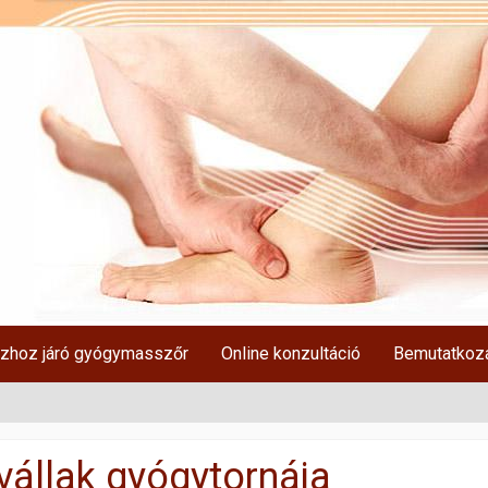
zhoz járó gyógymasszőr
Online konzultáció
Bemutatkoz
vállak gyógytornája