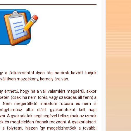
 a felkarcsontot ilyen tág határok között tudjuk
váll ilyen mozgékony, komoly ára van.
gy érthető, hogy ha a váll valamiért megsérül, akkor
 esetén (csak, ha nem törés, vagy szakadás áll fenn) a
. Nem megerőltető maratoni futásra és nem is
gytornász által előírt gyakorlatokat kell napi
zni. A gyakorlatok segítségével fellazulnak az izmok
tok és megfelelően fognak mozogni. A gyakorlatsort
a is folytatni, hiszen így megelőzhetőek a további