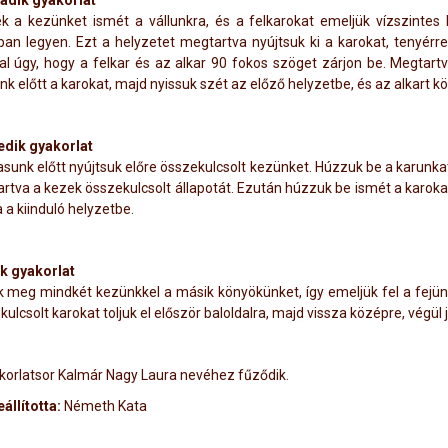
dik gyakorlat
k a kezünket ismét a vállunkra, és a felkarokat emeljük vízszintes
ban legyen. Ezt a helyzetet megtartva nyújtsuk ki a karokat, tenyérrel 
kal úgy, hogy a felkar és az alkar 90 fokos szöget zárjon be. Megtart
 előtt a karokat, majd nyissuk szét az előző helyzetbe, és az alkart kö
dik gyakorlat
asunk előtt nyújtsuk előre összekulcsolt kezünket. Húzzuk be a karunka
rtva a kezek összekulcsolt állapotát. Ezután húzzuk be ismét a karokat e
 a kiinduló helyzetbe.
k gyakorlat
k meg mindkét kezünkkel a másik könyökünket, így emeljük fel a fejün
ulcsolt karokat toljuk el először baloldalra, majd vissza középre, végül j
korlatsor Kalmár Nagy Laura nevéhez fűződik.
állította:
Németh Kata