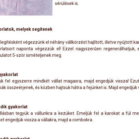
sérülések is.
rlatok, melyek segítenek
gítésként végezzünk el néhány vállkörzést hajlított, illetve nyújtott k
rlatsort naponta végezzük el! Ezzel nagyszerűen regenerálhatjuk, e
latot 5-ször ismételjenek meg.
gyakorlat
k fel egyszerre mindkét vállat magasra, majd engedjük vissza! Ezut
ák összeérjenek, és közben hajtsuk hátra a fejünket is. Majd engedjük v
ik gyakorlat
llásban tegyük a vállunkra a kezüket. Emeljük fel a karokat a fül me
et engedjük vissza a vállakra, majd a combokra.