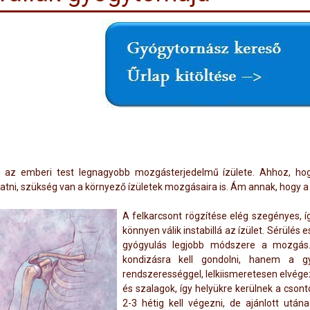
l az emberi test legnagyobb mozgásterjedelmű ízülete. Ahhoz, hogy
tni, szükség van a környező ízületek mozgásaira is. Ám annak, hogy a 
A felkarcsont rögzítése elég szegényes, í
könnyen válik instabillá az ízület. Sérülés
gyógyulás legjobb módszere a mozgás
kondizásra kell gondolni, hanem a gyó
rendszerességgel, lelkiismeretesen elvége
és szalagok, így helyükre kerülnek a cson
2-3 hétig kell végezni, de ajánlott után