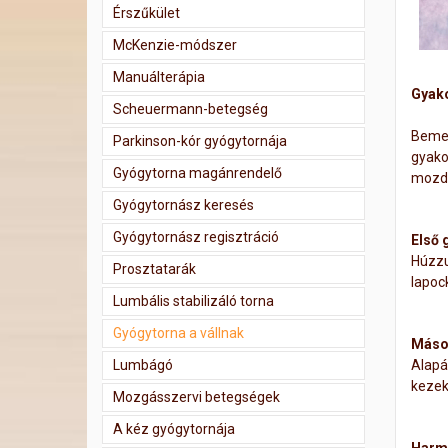
Érszűkület
McKenzie-módszer
Manuálterápia
Gyako
Scheuermann-betegség
Bemele
Parkinson-kór gyógytornája
gyako
Gyógytorna magánrendelő
mozdu
Gyógytornász keresés
Gyógytornász regisztráció
Első 
Húzzu
Prosztatarák
lapock
Lumbális stabilizáló torna
Gyógytorna a vállnak
Másod
Lumbágó
Alapá
kezek
Mozgásszervi betegségek
A kéz gyógytornája