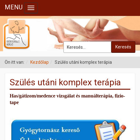
MENU
Toggle navigation
Keresés
Ön itt van:
Kezdőlap
Szülés utáni komplex terápia
Szülés utáni komplex terápia
Has/gátizom/medence vizsgálat és manuálterápia, fizio-
tape