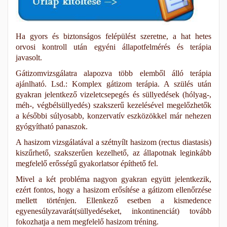
Ha gyors és biztonságos felépülést szeretne, a hat hetes
orvosi kontroll után egyéni állapotfelmérés és terápia
javasolt.
Gátizomvizsgálatra alapozva több elemből álló terápia
ajánlható. Lsd.: Komplex gátizom terápia. A szülés után
gyakran jelentkező vizeletcsepegés és süllyedések (hólyag-,
méh-, végbélsüllyedés) szakszerű kezelésével megelőzhetők
a későbbi súlyosabb, konzervatív eszközökkel már nehezen
gyógyítható panaszok.
A hasizom vizsgálatával a szétnyílt hasizom (rectus diastasis)
kiszűrhető, szakszerűen kezelhető, az állapotnak leginkább
megfelelő erősségű gyakorlatsor építhető fel.
Mivel a két probléma nagyon gyakran együtt jelentkezik,
ezért fontos, hogy a hasizom erősítése a gátizom ellenőrzése
mellett történjen. Ellenkező esetben a kismedence
egyenesúlyzavarát(süllyedéseket, inkontinenciát) tovább
fokozhatja a nem megfelelő hasizom tréning.