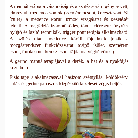
A manuálterápia a várandóság és a szülés során igénybe vett,
elmozdult medencecsontok (szeméremcsont, keresztcsont, SI
ízület), a medence körüli izmok vizsgálatát és kezelését
jelenti. A megfelelő izomműködés, tónus elérésére lágyrész
nyújtó és lazító technikák, trigger pont terápia alkalmazható.
A szülés utáni medence körüli fájdalmak jelzik a
mozgásrendszer funkciózavarát (csípő ízület, szemérem
csont, farokcsont, keresztcsont fájdalma,végbélgörcs )
A gerinc manuálterápiájával a derék, a hát és a nyakfájás
kezelhető.
Fizio-tape alakalmazásával hasizom szétnyílás, köldöksérv,
striák és gerinc panaszok kiegészítő kezelését végezhetjük.