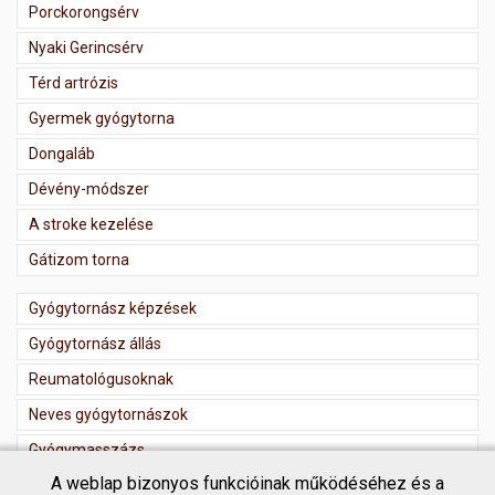
Porckorongsérv
Nyaki Gerincsérv
Térd artrózis
Gyermek gyógytorna
Dongaláb
Dévény-módszer
A stroke kezelése
Gátizom torna
Gyógytornász képzések
Gyógytornász állás
Reumatológusoknak
Neves gyógytornászok
Gyógymasszázs
A weblap bizonyos funkcióinak működéséhez és a
Masszőr regisztráció