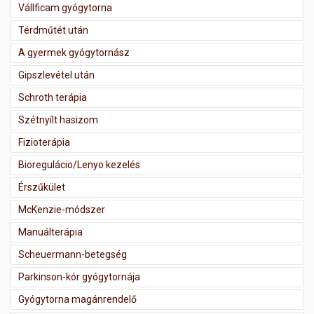
Vállficam gyógytorna
Térdműtét után
A gyermek gyógytornász
Gipszlevétel után
Schroth terápia
Szétnyílt hasizom
Fizioterápia
Bioregulácio/Lenyo kezelés
Érszűkület
McKenzie-módszer
Manuálterápia
Scheuermann-betegség
Parkinson-kór gyógytornája
Gyógytorna magánrendelő