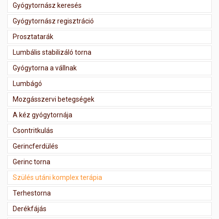
Gyógytornász keresés
Gyógytornász regisztráció
Prosztatarák
Lumbális stabilizáló torna
Gyógytorna a vállnak
Lumbágó
Mozgásszervi betegségek
A kéz gyógytornája
Csontritkulás
Gerincferdülés
Gerinc torna
Szülés utáni komplex terápia
Terhestorna
Derékfájás