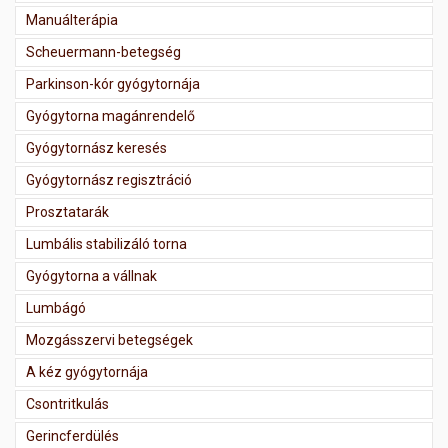
Manuálterápia
Scheuermann-betegség
Parkinson-kór gyógytornája
Gyógytorna magánrendelő
Gyógytornász keresés
Gyógytornász regisztráció
Prosztatarák
Lumbális stabilizáló torna
Gyógytorna a vállnak
Lumbágó
Mozgásszervi betegségek
A kéz gyógytornája
Csontritkulás
Gerincferdülés