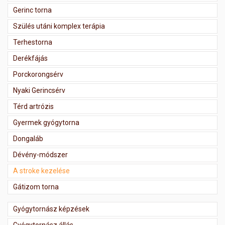
Gerinc torna
Szülés utáni komplex terápia
Terhestorna
Derékfájás
Porckorongsérv
Nyaki Gerincsérv
Térd artrózis
Gyermek gyógytorna
Dongaláb
Dévény-módszer
A stroke kezelése
Gátizom torna
Gyógytornász képzések
Gyógytornász állás