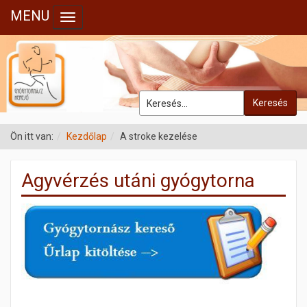
MENU
Toggle navigation
Keresés
Ön itt van:
Kezdőlap
A stroke kezelése
Agyvérzés utáni gyógytorna