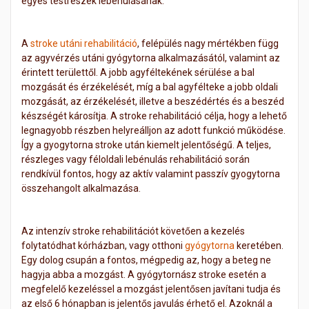
egyes testrészek lebénulásának.
A
stroke utáni rehabilitáció
, felépülés nagy mértékben függ
az agyvérzés utáni gyógytorna alkalmazásától, valamint az
érintett területtől. A jobb agyféltekének sérülése a bal
mozgását és érzékelését, míg a bal agyfélteke a jobb oldali
mozgását, az érzékelését, illetve a beszédértés és a beszéd
készségét károsítja. A stroke rehabilitáció célja, hogy a lehető
legnagyobb részben helyreálljon az adott funkció működése.
Így a gyogytorna stroke után kiemelt jelentőségű. A teljes,
részleges vagy féloldali lebénulás rehabilitáció során
rendkívül fontos, hogy az aktív valamint passzív gyogytorna
összehangolt alkalmazása.
Az intenzív stroke rehabilitációt követően a kezelés
folytatódhat kórházban, vagy otthoni
gyógytorna
keretében.
Egy dolog csupán a fontos, mégpedig az, hogy a beteg ne
hagyja abba a mozgást. A gyógytornász stroke esetén a
megfelelő kezeléssel a mozgást jelentősen javítani tudja és
az első 6 hónapban is jelentős javulás érhető el. Azoknál a