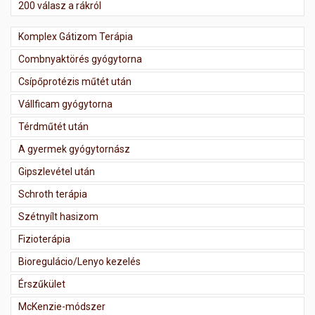
200 válasz a rákról
Komplex Gátizom Terápia
Combnyaktörés gyógytorna
Csípőprotézis műtét után
Vállficam gyógytorna
Térdműtét után
A gyermek gyógytornász
Gipszlevétel után
Schroth terápia
Szétnyílt hasizom
Fizioterápia
Bioregulácio/Lenyo kezelés
Érszűkület
McKenzie-módszer