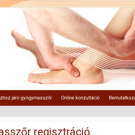
zhoz járó gyógymasszőr
Online konzultáció
Bemutatkoz
sszőr regisztráció