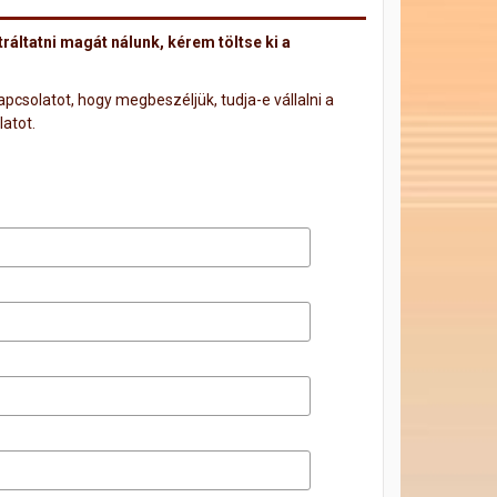
áltatni magát nálunk, kérem töltse ki a
apcsolatot, hogy megbeszéljük, tudja-e vállalni a
atot.