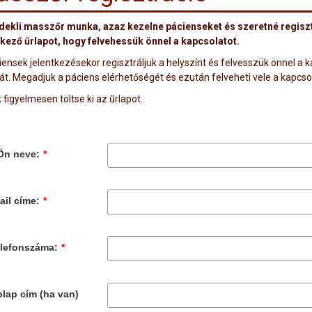
dekli masszőr munka, azaz kezelne pácienseket és szeretné regisztr
kező űrlapot, hogy felvehessük önnel a kapcsolatot.
ensek jelentkezésekor regisztráljuk a helyszínt és felvesszük önnel a k
t. Megadjuk a páciens elérhetőségét és ezután felveheti vele a kapcsol
 figyelmesen töltse ki az űrlapot.
Ön neve:
*
ail címe:
*
elefonszáma:
*
lap cím (ha van)