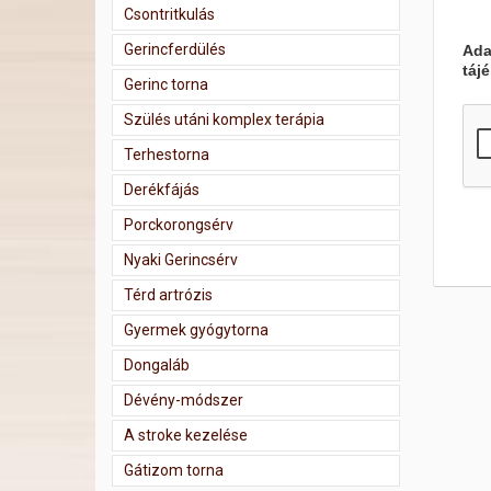
Csontritkulás
Gerincferdülés
Ada
táj
Gerinc torna
Szülés utáni komplex terápia
Terhestorna
Derékfájás
Porckorongsérv
Nyaki Gerincsérv
Térd artrózis
Gyermek gyógytorna
Dongaláb
Dévény-módszer
A stroke kezelése
Gátizom torna