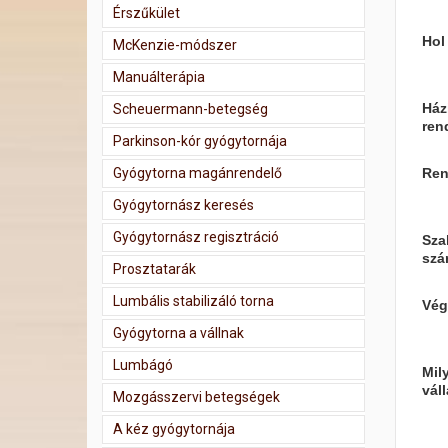
Érszűkület
Hol
McKenzie-módszer
Manuálterápia
Ház
Scheuermann-betegség
ren
Parkinson-kór gyógytornája
Gyógytorna magánrendelő
Ren
Gyógytornász keresés
Gyógytornász regisztráció
Sza
szá
Prosztatarák
Lumbális stabilizáló torna
Vég
Gyógytorna a vállnak
Lumbágó
Mil
váll
Mozgásszervi betegségek
A kéz gyógytornája