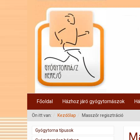
Főoldal
Házhoz járó gyógytornászok
Há
Ön itt van:
Kezdőlap
Masszőr regisztráció
Gyógytorna típusok
Ma