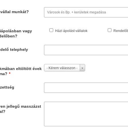
 vállal munkát?
iápolásban vagy
Házi ápolást vállalok
Rendelőb
delőben?
delő telephely
- Kérem válasszon -
kmában eltöltött évek
ma?
*
zettség
yen jellegű masszázst
al?