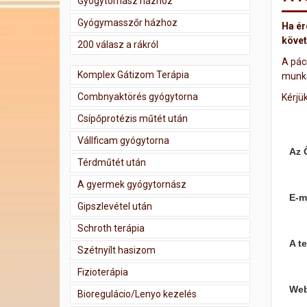
Gyógytornász házhoz
Gyógymasszőr házhoz
Ha ér
követ
200 válasz a rákról
A páci
Komplex Gátizom Terápia
munká
Combnyaktörés gyógytorna
Kérjük
Csípőprotézis műtét után
Vállficam gyógytorna
Az 
Térdműtét után
A gyermek gyógytornász
E-m
Gipszlevétel után
Schroth terápia
A t
Szétnyílt hasizom
Fizioterápia
Web
Bioregulácio/Lenyo kezelés