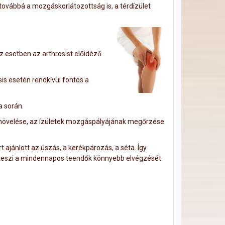
 továbbá a mozgáskorlátozottság is, a térdízület
 esetben az arthrosist előidéző
is esetén rendkívül fontos a
a során.
 növelése, az ízületek mozgáspályájának megőrzése
ajánlott az úszás, a kerékpározás, a séta. Így
é teszi a mindennapos teendők könnyebb elvégzését.