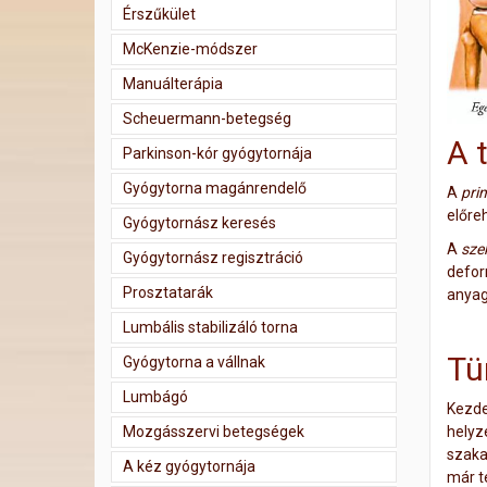
Érszűkület
McKenzie-módszer
Manuálterápia
Scheuermann-betegség
A 
Parkinson-kór gyógytornája
Gyógytorna magánrendelő
A
pri
előre
Gyógytornász keresés
A
sze
Gyógytornász regisztráció
deform
Prosztatarák
anyag
Lumbális stabilizáló torna
Tü
Gyógytorna a vállnak
Lumbágó
Kezde
Mozgásszervi betegségek
helyz
szaka
A kéz gyógytornája
már t