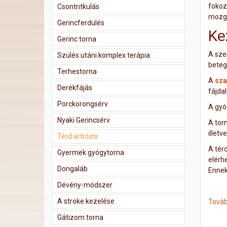
fokoz
Csontritkulás
mozgá
Gerincferdülés
Ke
Gerinc torna
A sze
Szülés utáni komplex terápia
betegs
Terhestorna
A
sza
Derékfájás
fájda
Porckorongsérv
A gyó
Nyaki Gerincsérv
A tor
illetv
Térd artrózis
A tér
Gyermek gyógytorna
elérh
Dongaláb
Ennek
Dévény-módszer
A stroke kezelése
Továb
Gátizom torna