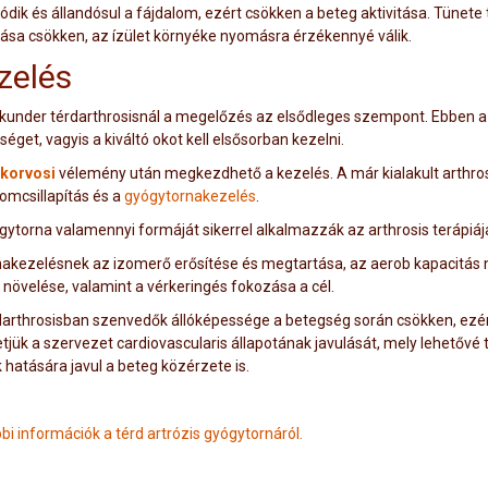
ódik és állandósul a fájdalom, ezért csökken a beteg aktivitása. Tünete
sa csökken, az ízület környéke nyomásra érzékennyé válik.
zelés
kunder térdarthrosisnál a megelőzés az elsődleges szempont. Ebben az
éget, vagyis a kiváltó okot kell elsősorban kezelni.
korvosi
vélemény után megkezdhető a kezelés. A már kialakult arthros
lomcsillapítás és a
gyógytornakezelés
.
gytorna valamennyi formáját sikerrel alkalmazzák az arthrosis terápiáj
nakezelésnek az izomerő erősítése és megtartása, az aerob kapacitás
e növelése, valamint a vérkeringés fokozása a cél.
darthrosisban szenvedők állóképessége a betegség során csökken, ezért 
etjük a szervezet cardiovascularis állapotának javulását, mely lehetőv
 hatására javul a beteg közérzete is.
bi információk a térd artrózis gyógytornáról.