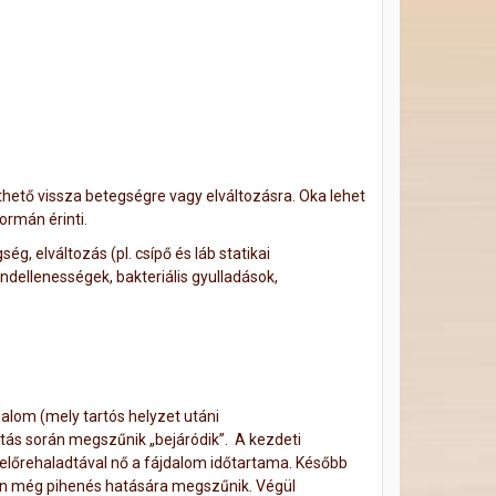
thető vissza betegségre vagy elváltozásra. Oka lehet
ormán érinti.
g, elváltozás (pl. csípő és láb statikai
endellenességek, bakteriális gyulladások,
dalom (mely tartós helyzet utáni
tás során megszűnik „bejáródik”. A kezdeti
előrehaladtával nő a fájdalom időtartama. Később
an még pihenés hatására megszűnik. Végül