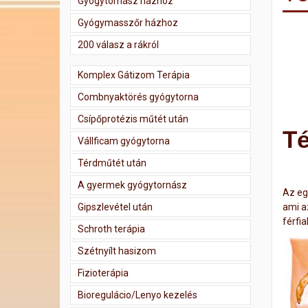
Gyógytornász házhoz
Gyógymasszőr házhoz
200 válasz a rákról
Komplex Gátizom Terápia
Combnyaktörés gyógytorna
Csípőprotézis műtét után
Té
Vállficam gyógytorna
Térdműtét után
A gyermek gyógytornász
Az egy
Gipszlevétel után
ami az
férfia
Schroth terápia
Szétnyílt hasizom
Fizioterápia
Bioregulácio/Lenyo kezelés