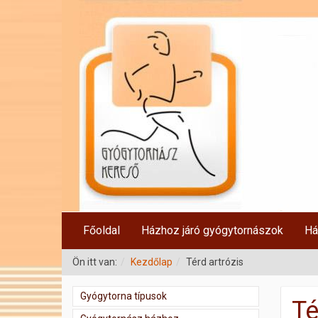
Főoldal
Házhoz járó gyógytornászok
Há
Ön itt van:
Kezdőlap
Térd artrózis
Gyógytorna típusok
Té