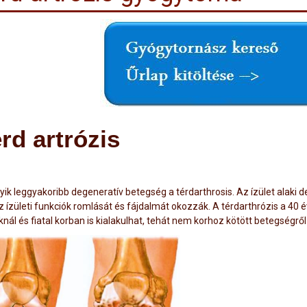
rd artrózis
ik leggyakoribb degeneratív betegség a térdarthrosis. Az ízület alaki de
 ízületi funkciók romlását és fájdalmát okozzák. A térdarthrózis a 40 év
knál és fiatal korban is kialakulhat, tehát nem korhoz kötött betegségről