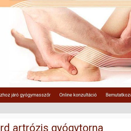
zhoz járó gyógymasszőr
Online konzultáció
Bemutatkoz
rd artrózis gyógytorna