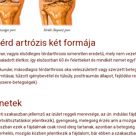
térd artrózis két formája
mer
, vagyis elsődleges térdarthrosis ismeretlen eredetű, mely nem veze
haladott életkor, így elsősorban 60 év felettieket és mindkét nemet egyf
kunder
, másodlagos térdarthrosis oka veleszületett vagy szerzett betegsé
itásai, túlzott igénybevétel és túlsúly, posttraumás állapot, fejlődési r
csere-betegségek).
netek
ti szakaszban jellemző az ízület reggeli merevsége, az ún. indulási fáj
etváltoztatáskor jelentkezik), gyengeség, melegség érzés ami a mozga
szban ezek a fájdalmak csak rövid ideig tartanak, azonban a betegség 
erhelés, mozgás közben jelentkezik a fájdalom, bár ebben a szakaszb