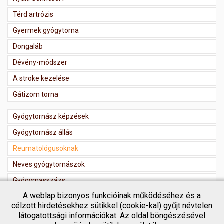
Térd artrózis
Gyermek gyógytorna
Dongaláb
Dévény-módszer
A stroke kezelése
Gátizom torna
Gyógytornász képzések
Gyógytornász állás
Reumatológusoknak
Neves gyógytornászok
Gyógymasszázs
A weblap bizonyos funkcióinak működéséhez és a
Masszőr regisztráció
célzott hirdetésekhez sütikkel (cookie-kal) gyűjt névtelen
látogatottsági információkat. Az oldal böngészésével