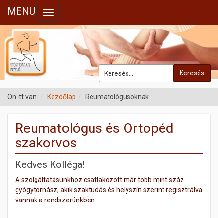
MENU
Toggle navigation
Keresés
Ön itt van:
Kezdőlap
Reumatológusoknak
Reumatológus és Ortopéd
szakorvos
Kedves Kolléga!
A szolgáltatásunkhoz csatlakozott már több mint száz
gyógytornász, akik szaktudás és helyszín szerint regisztrálva
vannak a rendszerünkben.