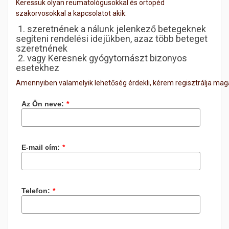
Keressük olyan reumatológusokkal és ortopéd
szakorvosokkal a kapcsolatot akik:
 1
. szeretnének a nálunk jelenkező betegeknek
segíteni rendelési idejükben, azaz több beteget
szeretnének
 2
. vagy Keresnek gyógytornászt bizonyos
esetekhez
Amennyiben valamelyik lehetőség érdekli, kérem regisztrálja ma
Az Ön neve:
*
E-mail cím:
*
Telefon:
*