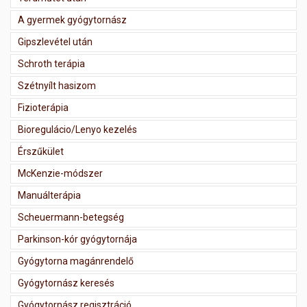
A gyermek gyógytornász
Gipszlevétel után
Schroth terápia
Szétnyílt hasizom
Fizioterápia
Bioregulácio/Lenyo kezelés
Érszűkület
McKenzie-módszer
Manuálterápia
Scheuermann-betegség
Parkinson-kór gyógytornája
Gyógytorna magánrendelő
Gyógytornász keresés
Gyógytornász regisztráció