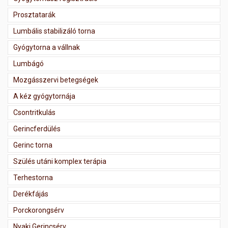
Prosztatarák
Lumbális stabilizáló torna
Gyógytorna a vállnak
Lumbágó
Mozgásszervi betegségek
A kéz gyógytornája
Csontritkulás
Gerincferdülés
Gerinc torna
Szülés utáni komplex terápia
Terhestorna
Derékfájás
Porckorongsérv
Nyaki Gerincsérv