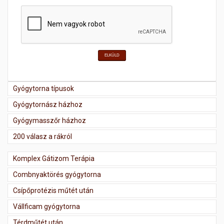
ELKÜLD
Gyógytorna típusok
Gyógytornász házhoz
Gyógymasszőr házhoz
200 válasz a rákról
Komplex Gátizom Terápia
Combnyaktörés gyógytorna
Csípőprotézis műtét után
Vállficam gyógytorna
Térdműtét után