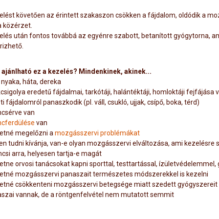
elést követően az érintett szakaszon csökken a fájdalom, oldódik a m
a közérzet.
elés után fontos továbbá az egyénre szabott, betanított gyógytorna, am
izhető.
 ajánlható ez a kezelés? Mindenkinek, akinek...
a nyaka, háta, dereka
csigolya eredetű fájdalmai, tarkótáji, halántéktáji, homloktáji fejfájása 
ti fájdalomról panaszkodik (pl. váll, csukló, ujjak, csípő, boka, térd)
ncsérve van
ncferdülése
van
etné megelőzni a
mozgásszervi problémákat
en tudni kívánja, van-e olyan mozgásszervi elváltozása, ami kezelésre
ncsi arra, helyesen tartja-e magát
etne orvosi tanácsokat kapni sporttal, testtartással, ízületvédelemme
etné mozgásszervi panaszait természetes módszerekkel is kezelni
etné csökkenteni mozgásszervi betegsége miatt szedett gyógyszereit
szai vannak, de a röntgenfelvétel nem mutatott semmit