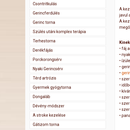
Csontritkulás
A kez
Gerincferdülés
javul 
A kez
Gerinc torna
megőr
Szülés utáni komplex terápia
Terhestorna
Kinek
•
fáj 
Derékfájás
•
nyak
Porckorongsérv
•
ízüle
•
geri
Nyaki Gerincsérv
•
geri
Térd artrózis
•
szer
•
időb
Gyermek gyógytorna
•
kívá
Dongaláb
•
szer
•
szer
Dévény-módszer
•
szer
A stroke kezelése
•
pana
Gátizom torna