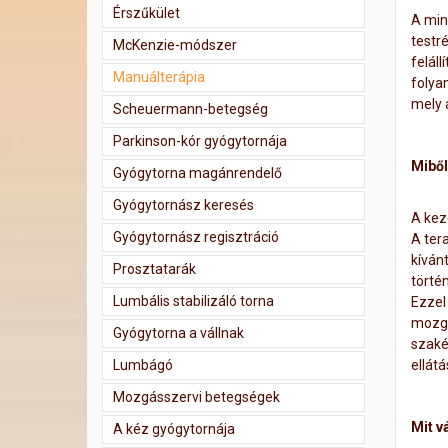
Érszűkület
A min
testré
McKenzie-módszer
feláll
Manuálterápia
folya
mely 
Scheuermann-betegség
Parkinson-kór gyógytornája
Miből
Gyógytorna magánrendelő
Gyógytornász keresés
A kez
Gyógytornász regisztráció
A ter
kíván
Prosztatarák
történ
Lumbális stabilizáló torna
Ezzel
mozgá
Gyógytorna a vállnak
szaké
Lumbágó
ellátá
Mozgásszervi betegségek
Mit v
A kéz gyógytornája