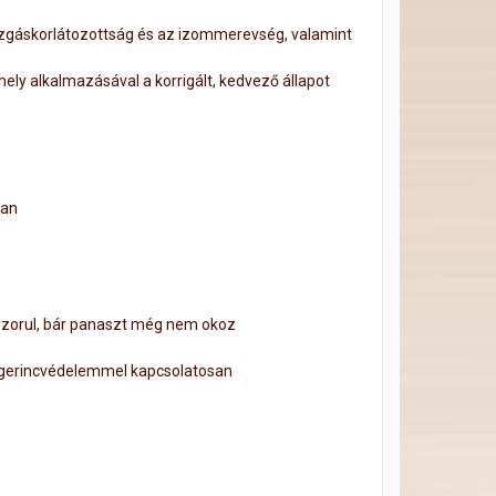
ozgáskorlátozottság és az izommerevség, valamint
ely alkalmazásával a korrigált, kedvező állapot
van
 szorul, bár panaszt még nem okoz
l, gerincvédelemmel kapcsolatosan