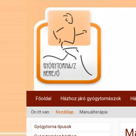
Főoldal
Házhoz járó gyógytornászok
Há
Ön itt van:
Kezdőlap
Manuálterápia
Gyógytorna típusok
Ma