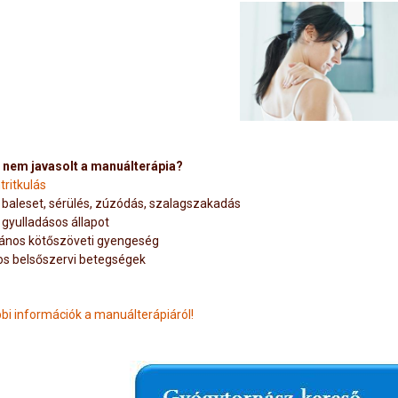
 nem javasolt a manuálterápia?
tritkulás
s baleset, sérülés, zúzódás, szalagszakadás
s gyulladásos állapot
lános kötőszöveti gyengeség
os belsőszervi betegségek
bi információk a manuálterápiáról!