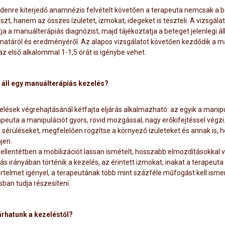
denre kiterjedő anamnézis felvételt követően a terapeuta nemcsak a be
szt, hanem az összes ízületet, izmokat, idegeket is teszteli. A vizsgála
ítja a manuálterápiás diagnózist, majd tájékoztatja a beteget jelenlegi ál
matáról és eredményéről. Az alapos vizsgálatot követően kezdődik a m
az első alkalommal 1-1,5 órát is igénybe vehet.
 áll egy manuálterápiás kezelés?
elések végrehajtásánál kétfajta eljárás alkalmazható: az egyik a manipu
apeuta a manipulációt gyors, rövid mozgással, nagy erőkifejtéssel végzi
t sérüléseket, megfelelően rögzítse a környező ízületeket és annak is
jen.
 ellentétben a mobilizációt lassan ismételt, hosszabb elmozdításokkal 
s irányában történik a kezelés, az érintett izmokat, inakat a terapeuta
rtelmet igényel, a terapeutának több mint százféle műfogást kell isme
sban tudja részesíteni.
árhatunk a kezeléstől?