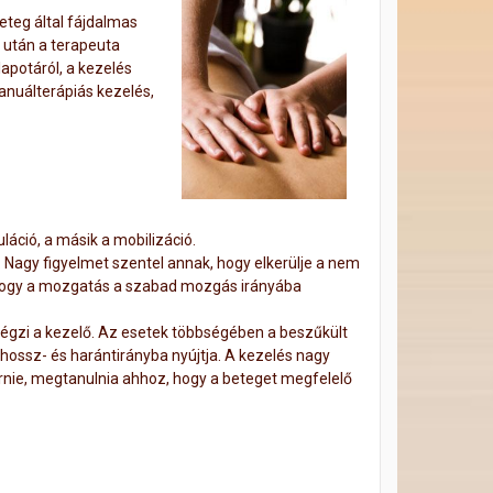
teg által fájdalmas
t után a terapeuta
lapotáról, a kezelés
anuálterápiás kezelés,
láció, a másik a mobilizáció.
. Nagy figyelmet szentel annak, hogy elkerülje a nem
, hogy a mozgatás a szabad mozgás irányába
végzi a kezelő. Az esetek többségében a beszűkült
 hossz- és harántirányba nyújtja. A kezelés nagy
rnie, megtanulnia ahhoz, hogy a beteget megfelelő