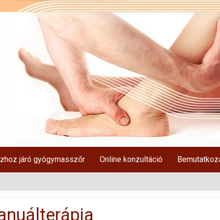
zhoz járó gyógymasszőr
Online konzultáció
Bemutatkoz
nuálterápia