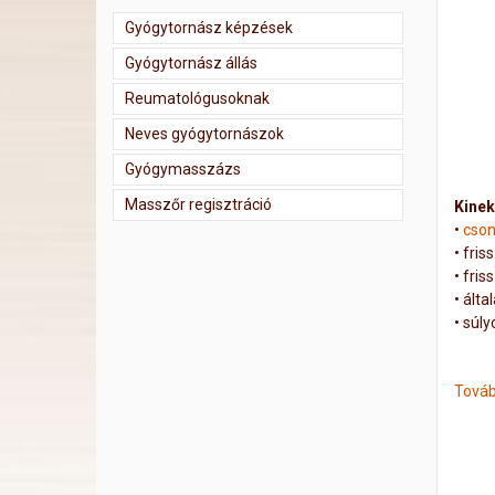
Gyógytornász képzések
Gyógytornász állás
Reumatológusoknak
Neves gyógytornászok
Gyógymasszázs
Masszőr regisztráció
Kinek
•
cson
•
fris
•
fris
•
álta
•
súly
Továb