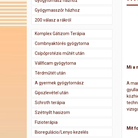
Gyógytornász házhoz
Gyógymasszőr házhoz
200 válasz a rákról
Komplex Gátizom Terápia
Combnyaktörés gyógytorna
Csípőprotézis műtét után
Vállficam gyógytorna
Mi a 
Térdműtét után
A gyermek gyógytornász
A man
gyull
Gipszlevétel után
közhi
Schroth terápia
techn
vizsg
Szétnyílt hasizom
Fizioterápia
Mit f
Bioregulácio/Lenyo kezelés