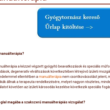
manuálterápia?
uálterápia a kézzel végzett gyógyító beavatkozások és speciális műfo
adások, degeneratív elváltozások következtében létrejövő ízületi mozg
edelemmel ellentétben a
manuálterápia
nem csontkovácsolást jelent, m
ikák állnak a terapeuta rendelkezésére, melyet nagyon részletes, minden
álatot követően az ízületi károsodás kezelése következik speciális fogá
oglal magába a szakszerű manuálterápiás vizsgálat?