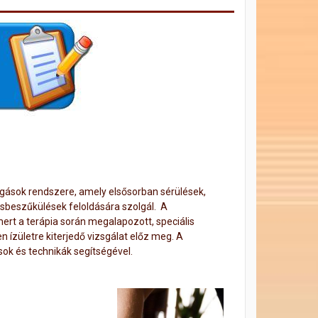
gások rendszere, amely elsősorban sérülések,
ásbeszűkülések feloldására szolgál. A
ert a terápia során megalapozott, speciális
 ízületre kiterjedő vizsgálat előz meg. A
sok és technikák segítségével.