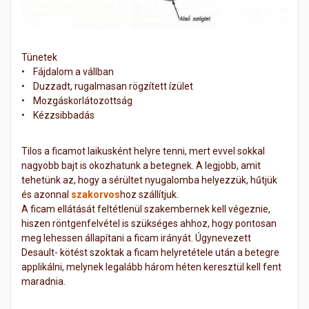
Tünetek
• Fájdalom a vállban
• Duzzadt, rugalmasan rögzített ízület
• Mozgáskorlátozottság
• Kézzsibbadás
Tilos a ficamot laikusként helyre tenni, mert evvel sokkal
nagyobb bajt is okozhatunk a betegnek. A legjobb, amit
tehetünk az, hogy a sérültet nyugalomba helyezzük, hűtjük
és azonnal
szakorvos
hoz szállítjuk.
A ficam ellátását feltétlenül szakembernek kell végeznie,
hiszen röntgenfelvétel is szükséges ahhoz, hogy pontosan
meg lehessen állapítani a ficam irányát. Úgynevezett
Desault- kötést szoktak a ficam helyretétele után a betegre
applikálni, melynek legalább három héten keresztül kell fent
maradnia.