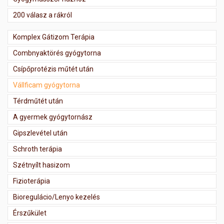
200 válasz a rákról
Komplex Gátizom Terápia
Combnyaktörés gyógytorna
Csípőprotézis műtét után
Vállficam gyógytorna
Térdműtét után
A gyermek gyógytornász
Gipszlevétel után
Schroth terápia
Szétnyílt hasizom
Fizioterápia
Bioregulácio/Lenyo kezelés
Érszűkület