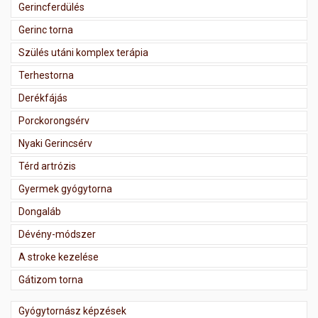
Gerincferdülés
Gerinc torna
Szülés utáni komplex terápia
Terhestorna
Derékfájás
Porckorongsérv
Nyaki Gerincsérv
Térd artrózis
Gyermek gyógytorna
Dongaláb
Dévény-módszer
A stroke kezelése
Gátizom torna
Gyógytornász képzések