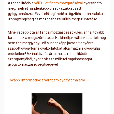
A rehabilitáció a
vállízület finom mozgatásával
gyorsítható
meg, melyet mindenképp bízzuk szakképzett
gyógytornászra. Evvel elősegíthető a rögzítés során kialakult
izomgyengeség és mozgásbeszűkülés megszüntetése.
Minél régebb óta áll fent a mozgásbeszűkülés, annál tovább
tart annak a megszűntetése. Ha kíméljük vállunkat, attól még
nem fog meggyógyulni! Mindenképp javasolt egyénre
szabott gyógytorna gyakorlatokat alkalmazni a gyógyulás
érdekében! Az inaktivitás ártalmas a rehabilitáció
szempontjából, nyerje vissza ízületei rugalmasságát
gyógytornászaink segítségével!
További információk a vállficam gyógytornájáról!