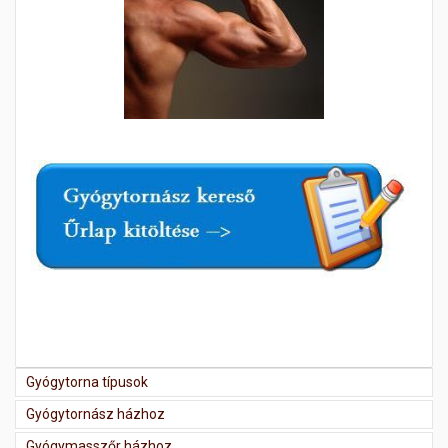
Gyógytorna típusok
Gyógytornász házhoz
Gyógymasszőr házhoz