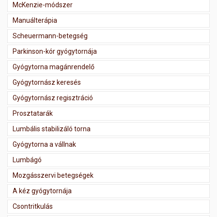
McKenzie-módszer
Manuálterápia
Scheuermann-betegség
Parkinson-kór gyógytornája
Gyógytorna magánrendelő
Gyógytornász keresés
Gyógytornász regisztráció
Prosztatarák
Lumbális stabilizáló torna
Gyógytorna a vállnak
Lumbágó
Mozgásszervi betegségek
A kéz gyógytornája
Csontritkulás