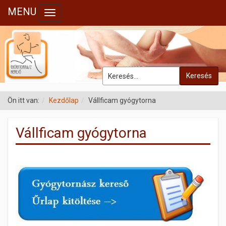
MENU
Toggle navigation
Keresés
Ön itt van:
Kezdőlap
Vállficam gyógytorna
Vállficam gyógytorna