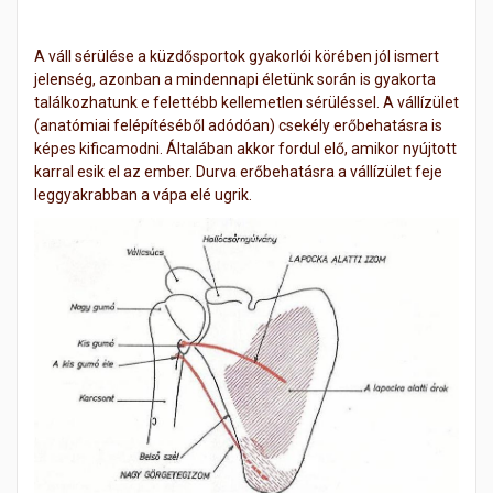
A váll sérülése a küzdősportok gyakorlói körében jól ismert
jelenség, azonban a mindennapi életünk során is gyakorta
találkozhatunk e felettébb kellemetlen sérüléssel. A vállízület
(anatómiai felépítéséből adódóan) csekély erőbehatásra is
képes kificamodni. Általában akkor fordul elő, amikor nyújtott
karral esik el az ember. Durva erőbehatásra a vállízület feje
leggyakrabban a vápa elé ugrik.