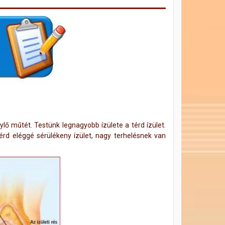
nylő műtét. Testünk legnagyobb ízülete a térd ízület.
érd eléggé sérülékeny ízület, nagy terhelésnek van