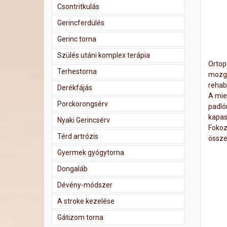
Csontritkulás
Gerincferdülés
Gerinc torna
Szülés utáni komplex terápia
Ortop
Terhestorna
mozgá
rehabi
Derékfájás
A mie
Porckorongsérv
padló
kapas
Nyaki Gerincsérv
Fokoz
Térd artrózis
össze
Gyermek gyógytorna
Dongaláb
Dévény-módszer
A stroke kezelése
Gátizom torna