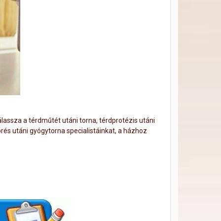
assza a térdműtét utáni torna, térdprotézis utáni
és utáni gyógytorna specialistáinkat, a házhoz