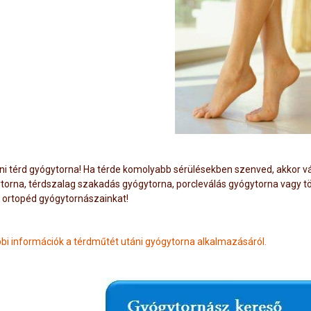
ni térd gyógytorna! Ha térde komolyabb sérülésekben szenved, akkor vál
torna, térdszalag szakadás gyógytorna, porcleválás gyógytorna vagy tör
ortopéd gyógytornászainkat!
bi információk a térdműtét utáni gyógytorna alkalmazásáról.