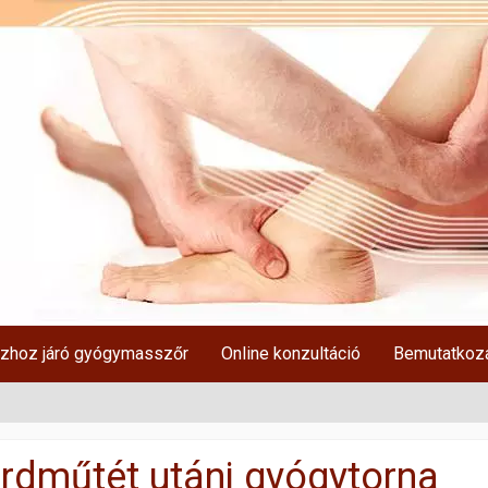
zhoz járó gyógymasszőr
Online konzultáció
Bemutatkoz
rdműtét utáni gyógytorna