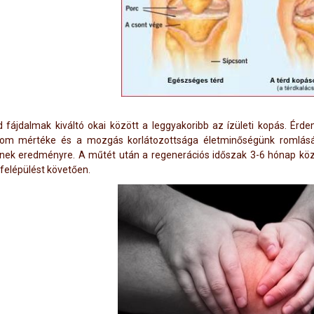
d fájdalmak kiváltó okai között a leggyakoribb az ízületi kopás. Ér
lom mértéke és a mozgás korlátozottsága életminőségünk romlás
nek eredményre. A műtét után a regenerációs időszak 3-6 hónap közé e
 felépülést követően.