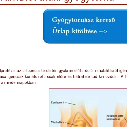
dprotézis az ortopédia területén gyakran előforduló, rehabilitációt igé
sa igencsak korlátozott, csak előre és hátrafele tud kimozdulni. A t
e a mindennapokban.