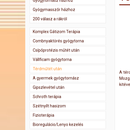
Gyógytornász házhoz
Gyógymasszőr házhoz
200 válasz a rákról
Komplex Gátizom Terápia
Combnyaktörés gyógytorna
Csípőprotézis műtét után
Vállficam gyógytorna
Térdműtét után
A tér
A gyermek gyógytornász
Mozgá
kitév
Gipszlevétel után
Schroth terápia
Szétnyílt hasizom
Fizioterápia
Bioregulácio/Lenyo kezelés