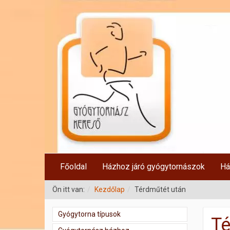
Főoldal
Házhoz járó gyógytornászok
Há
Ön itt van:
Kezdőlap
Térdműtét után
Gyógytorna típusok
Té