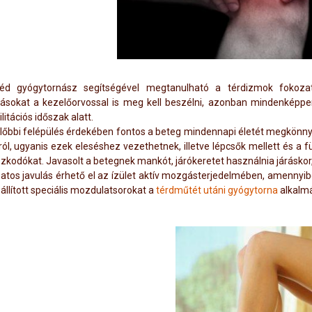
éd gyógytornász segítségével megtanulható a térdizmok fokoza
sokat a kezelőorvossal is meg kell beszélni, azonban mindenképpe
litációs időszak alatt.
lőbbi felépülés érdekében fontos a beteg mindennapi életét megkönnyít
ról, ugyanis ezek eleséshez vezethetnek, illetve lépcsők mellett és a
zkodókat. Javasolt a betegnek mankót, járókeretet használnia járáskor, 
atos javulás érhető el az ízület aktív mozgásterjedelmében, amennyib
állított speciális mozdulatsorokat a
térdműtét utáni gyógytorna
alkalmá