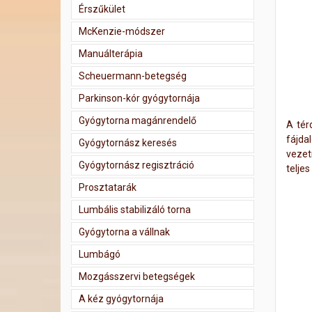
Érszűkület
McKenzie-módszer
Manuálterápia
Scheuermann-betegség
Parkinson-kór gyógytornája
Gyógytorna magánrendelő
A tér
fájda
Gyógytornász keresés
vezet
Gyógytornász regisztráció
teljes
Prosztatarák
Lumbális stabilizáló torna
Gyógytorna a vállnak
Lumbágó
Mozgásszervi betegségek
A kéz gyógytornája