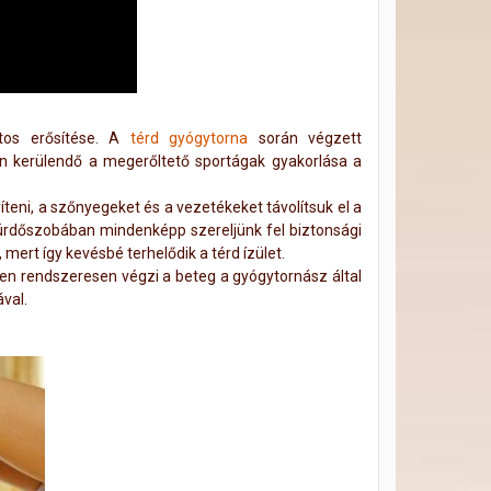
tos erősítése. A
térd gyógytorna
során végzett
n kerülendő a megerőltető sportágak gyakorlása a
eni, a szőnyegeket és a vezetékeket távolítsuk el a
 fürdőszobában mindenképp szereljünk fel biztonsági
mert így kevésbé terhelődik a térd ízület.
en rendszeresen végzi a beteg a gyógytornász által
val.