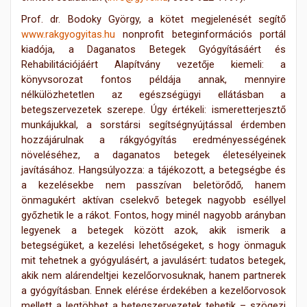
Prof. dr. Bodoky György, a kötet megjelenését segítő
www.rakgyogyitas.hu
nonprofit beteginformációs portál
kiadója, a Daganatos Betegek Gyógyításáért és
Rehabilitációjáért Alapítvány vezetője kiemeli: a
könyvsorozat fontos példája annak, mennyire
nélkülözhetetlen az egészségügyi ellátásban a
betegszervezetek szerepe. Úgy értékeli: ismeretterjesztő
munkájukkal, a sorstársi segítségnyújtással érdemben
hozzájárulnak a rákgyógyítás eredményességének
növeléséhez, a daganatos betegek életesélyeinek
javításához. Hangsúlyozza: a tájékozott, a betegségbe és
a kezelésekbe nem passzívan beletörődő, hanem
önmagukért aktívan cselekvő betegek nagyobb eséllyel
győzhetik le a rákot. Fontos, hogy minél nagyobb arányban
legyenek a betegek között azok, akik ismerik a
betegségüket, a kezelési lehetőségeket, s hogy önmaguk
mit tehetnek a gyógyulásért, a javulásért: tudatos betegek,
akik nem alárendeltjei kezelőorvosuknak, hanem partnerek
a gyógyításban. Ennek elérése érdekében a kezelőorvosok
mellett a legtöbbet a betegszervezetek tehetik – szögezi