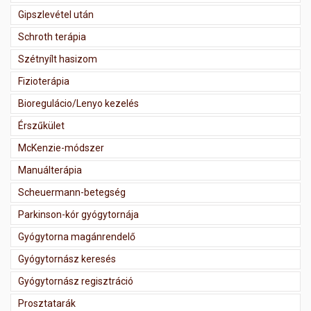
Gipszlevétel után
Schroth terápia
Szétnyílt hasizom
Fizioterápia
Bioregulácio/Lenyo kezelés
Érszűkület
McKenzie-módszer
Manuálterápia
Scheuermann-betegség
Parkinson-kór gyógytornája
Gyógytorna magánrendelő
Gyógytornász keresés
Gyógytornász regisztráció
Prosztatarák