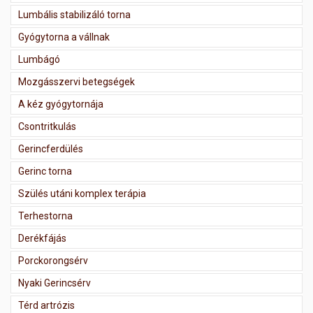
Lumbális stabilizáló torna
Gyógytorna a vállnak
Lumbágó
Mozgásszervi betegségek
A kéz gyógytornája
Csontritkulás
Gerincferdülés
Gerinc torna
Szülés utáni komplex terápia
Terhestorna
Derékfájás
Porckorongsérv
Nyaki Gerincsérv
Térd artrózis