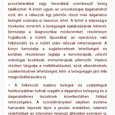
prosztatarák
kal vagy
he
rerákkal szembesült beteg
találkozhat. A kötet ugyan az uroonkológiai daganatokról
szól
, ám a válaszok egy jelentős ré
sze más daganatos
betegek számára is hasznos lehet. A kötet a teljességre
törekedve ismerteti a betegségek kialakulásának hátterét,
bemutatja a diagnosztikai módszereket, részletesen
foglalkozik a műté
ti típusokkal, az operációra való
felkészülés és a műtét utáni időszak nehézségeivel. A
könyv bemutatja a sugárkezelések lehetőségeit és
korlátait, részletesen taglalja a kemoterápiák, célzott
onkológiai kezelések, immunterápiák jellemzőit. Vaskos
részben tárgyalja a mellékhatásokat, azok elkerülésének,
csökkentésének lehetőségeit, kitér a betegséggel járó lelki
megpróbáltatásokra is.
– A felkészült, tudatos betegek és családtagok
hatékonyabban tudnak reagálni a daganatos betegség és a
daganatellenes kezelések következtében fellépő
nehézségekre. A szövődményeket idejében észlelve
hamarabb képesek lépni a javulás érdekében, valamint
védettebbek az interneten
terjengő álhírekkel szemben is.