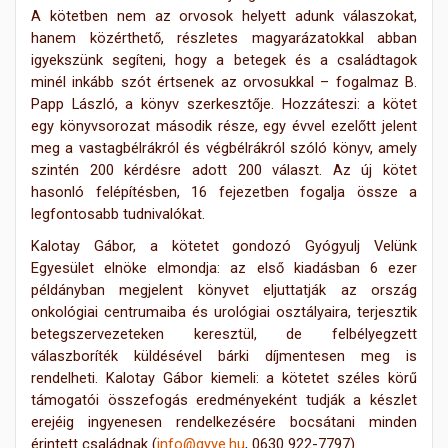
A kötetben nem az orvosok
helyett adunk válaszokat,
hanem közérthető, részletes magyarázatokkal abban
igyekszünk segíteni, hogy a betegek és a családtagok
minél inkább szót értsenek az orvosukkal – fogalmaz B.
Papp László, a könyv szerkesztője. Hozzáteszi: a kötet
egy könyvsorozat második része, egy évvel ezelőtt jelent
meg a vastagbélrákról és végbélrákról szóló könyv, amely
szintén 200 kérdésre adott 200 választ. Az új kötet
hasonló felépítésben, 16 fejezetben fogalja össze a
legfontosabb tudnivalókat.
Kalotay Gábor, a kötetet gondozó Gyógyulj Velünk
Egyesület elnöke elmondja: az első kiadásban 6 ezer
példányban megjelent könyvet eljuttatják az ország
onkológiai centrumaiba és urológiai osztályaira, terjesztik
betegszer
vezeteken keresztül, de felbélyegzett
válaszboríték
küldésé
vel bárki díjmentesen meg is
rendelheti. Kalotay Gábor kiemeli: a kötetet széles körű
támogatói összefogás eredményeként tudják a készlet
erejéig ingyenesen rendelkezésére bocsátani minden
érintett családnak (
info@gyve.hu
, 0630 922-7797).