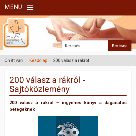
MENU
Toggle navigation
Keresés
Ön itt van:
Kezdőlap
200 válasz a rákról
200 válasz a rákról -
Sajtóközlemény
200 válasz a rákról – ingyenes könyv a daganatos
betegeknek