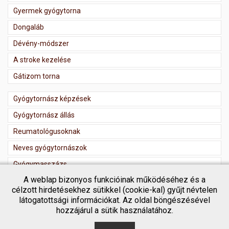
Gyermek gyógytorna
Dongaláb
Dévény-módszer
A stroke kezelése
Gátizom torna
Gyógytornász képzések
Gyógytornász állás
Reumatológusoknak
Neves gyógytornászok
Gyógymasszázs
A weblap bizonyos funkcióinak működéséhez és a
Masszőr regisztráció
célzott hirdetésekhez sütikkel (cookie-kal) gyűjt névtelen
látogatottsági információkat. Az oldal böngészésével
hozzájárul a sütik használatához.