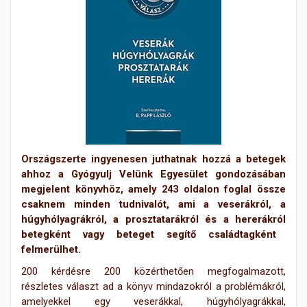
Országszerte ingyenesen juthatnak hozzá a betegek
ahhoz a Gyógyulj Velünk Egyesület gondozásában
megjelent könyvhöz, amely 243 oldalon foglal ö
ssze
csaknem minden tudnivalót, ami a veserákról, a
húgyhólyagrákról, a prosztatarákró
l és a here
rá
król
betegk
ént vagy
beteget segítő családtagként
felmerülhet.
200 kérdésre 200 közérthetően megfogalmazott,
részletes választ ad a könyv mindazokról a problémákról,
amelyekkel egy veserákkal, húgyhólyagrákk
al,