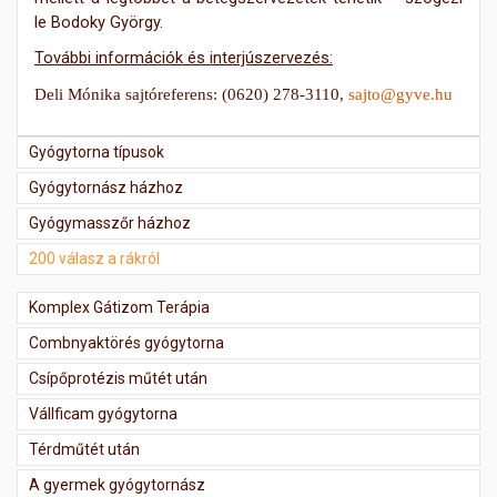
le Bodoky György.
További információk és interjúszervezés:
Deli Mónika sajtóreferens: (0620) 278-3110,
sajto@gyve.hu
Gyógytorna típusok
Gyógytornász házhoz
Gyógymasszőr házhoz
200 válasz a rákról
Komplex Gátizom Terápia
Combnyaktörés gyógytorna
Csípőprotézis műtét után
Vállficam gyógytorna
Térdműtét után
A gyermek gyógytornász