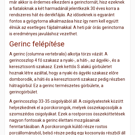
már akkor is érdemes elkezdeni a gerinctornát, hisz ezeknek
a fiataloknak a két harmadánál jelentkezik 30 éves korra a
rendszeres hát és derékfájás. Az időseknek is egyaránt
fontos a gyógytorna alkalmazása hisz így nem kell együtt
élniük az esetleges fájdalmakkal. A heti pár órás gerinctorna
is eredményes javuláshoz vezethet.
Gerinc felépítése
A gerinc (columna vertebralis) alkotja törzs vázát. A
gerincoszlop 4 fő szakasz a nyaki-, a háti-, az ágyéki-, és a
keresztcsonti szakasz. Ezek kettős S alakú görbületet
hoznak létre azáltal, hogy a nyaki és ágyéki szakasz előre
domborodik, a háti és a keresztcsonti szakasz pedig részben
hátragörbül. Ez a gerinc természetes görbülete, a
gerincgörbület.
A gerincoszlop 33-35 csigolyából áll. A csigolyatestek között
helyezkednek el a porckorongok, melyek összekapcsolják a
szomszédos csigolyákat. Ezek a rostporcos összeköttetések
nagyon fontosak a gerinc élettani mozgásainak
fenntartásában. A porckorongok küldő része rostos
porcállományból, belső része pedig egy kocsonyás részből áll