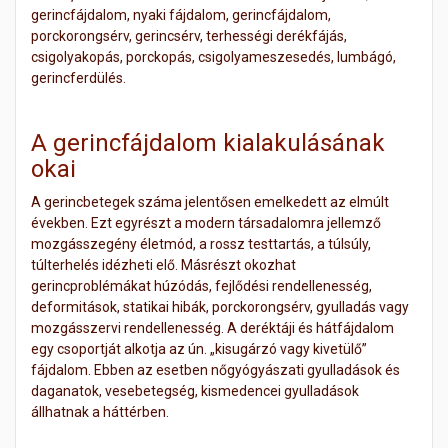
gerincfájdalom, nyaki fájdalom, gerincfájdalom,
porckorongsérv, gerincsérv, terhességi derékfájás,
csigolyakopás, porckopás, csigolyameszesedés, lumbágó,
gerincferdülés.
A gerincfájdalom kialakulásának
okai
A gerincbetegek száma jelentősen emelkedett az elmúlt
években. Ezt egyrészt a modern társadalomra jellemző
mozgásszegény életmód, a rossz testtartás, a túlsúly,
túlterhelés idézheti elő. Másrészt okozhat
gerincproblémákat húzódás, fejlődési rendellenesség,
deformitások, statikai hibák, porckorongsérv, gyulladás vagy
mozgásszervi rendellenesség. A deréktáji és hátfájdalom
egy csoportját alkotja az ún. „kisugárzó vagy kivetülő”
fájdalom. Ebben az esetben nőgyógyászati gyulladások és
daganatok, vesebetegség, kismedencei gyulladások
állhatnak a háttérben.