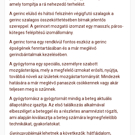
amely tompítja a rá nehezedő terhelést.
A gerinc elülső és hátsó felszínén végigfutó szalagok a
gerinc szalagos összeköttetésében bírnak jelentős
szereppel. A gerincet mozgató izomzat egy masszív, páros-
köteges felépítésű izomállomány.
A gerinc torna egy rendkívül fontos eszköz a gerinc
épségének fenntartásában és a már meglévő
gerincbántalmak kezelésében.
A gyógytorna egy speciális, személyre szabott
mozgásterápia, mely a megfelelő izmokat erősíti, nyújtja,
továbbá növeli az ízületek mozgástartományát. Mindezek
hatására a már meglévő panaszok csökkennek vagy akár
teljesen meg is szűnnek.
A gyógytornász a gyógytornát mindig a beteg aktuális
állapotához igazítja. Az első találkozás alkalmával
elbeszélget a beteggel és a részletes anamnézist rögzíti,
ami alapján kiválasztja a beteg számára legmegfelelőbb
technikákat, gyakorlatokat.
Gerincproblémák
lehetnek a következők: hátfájdalom,