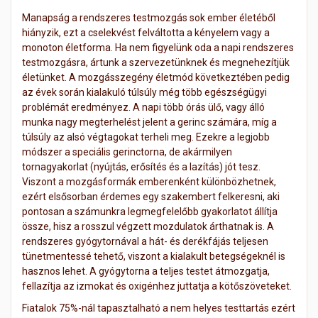
Manapság a rendszeres testmozgás sok ember életéből
hiányzik, ezt a cselekvést felváltotta a kényelem vagy a
monoton életforma. Ha nem figyelünk oda a napi rendszeres
testmozgásra, ártunk a szervezetünknek és megnehezítjük
életünket. A mozgásszegény életmód következtében pedig
az évek során kialakuló túlsúly még több egészségügyi
problémát eredményez. A napi több órás ülő, vagy álló
munka nagy megterhelést jelent a gerinc számára, míg a
túlsúly az alsó végtagokat terheli meg. Ezekre a legjobb
módszer a speciális gerinctorna, de akármilyen
tornagyakorlat (nyújtás, erősítés és a lazítás) jót tesz.
Viszont a mozgásformák emberenként különbözhetnek,
ezért elsősorban érdemes egy szakembert felkeresni, aki
pontosan a számunkra legmegfelelőbb gyakorlatot állítja
össze, hisz a rosszul végzett mozdulatok árthatnak is. A
rendszeres gyógytornával a hát- és derékfájás teljesen
tünetmentessé tehető, viszont a kialakult betegségeknél is
hasznos lehet. A gyógytorna a teljes testet átmozgatja,
fellazítja az izmokat és oxigénhez juttatja a kötőszöveteket.
Fiatalok 75%-nál tapasztalható a nem helyes testtartás ezért