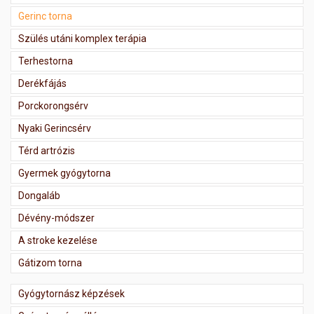
Gerinc torna
Szülés utáni komplex terápia
Terhestorna
Derékfájás
Porckorongsérv
Nyaki Gerincsérv
Térd artrózis
Gyermek gyógytorna
Dongaláb
Dévény-módszer
A stroke kezelése
Gátizom torna
Gyógytornász képzések