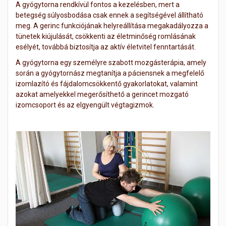
A gyógytorna rendkívül fontos a kezelésben, mert a
betegség súlyosbodása csak ennek a segítségével állítható
meg. A gerinc funkciójának helyreállítása megakadályozza a
tünetek kiújulását, csökkenti az életminőség romlásának
esélyét, továbbá biztosítja az aktív életvitel fenntartását.
A gyógytorna egy személyre szabott mozgásterápia, amely
során a gyógytornász megtanítja a páciensnek a megfelelő
izomlazító és fájdalomcsökkentő gyakorlatokat, valamint
azokat amelyekkel megerősíthető a gerincet mozgató
izomcsoport és az elgyengült végtagizmok.