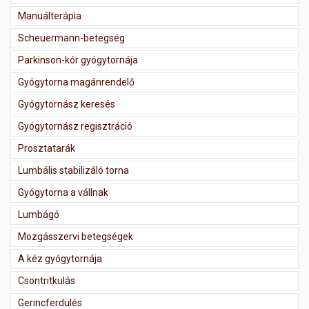
Manuálterápia
Scheuermann-betegség
Parkinson-kór gyógytornája
Gyógytorna magánrendelő
Gyógytornász keresés
Gyógytornász regisztráció
Prosztatarák
Lumbális stabilizáló torna
Gyógytorna a vállnak
Lumbágó
Mozgásszervi betegségek
A kéz gyógytornája
Csontritkulás
Gerincferdülés