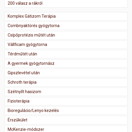
200 válasz a rákról
Komplex Gátizom Terápia
Combnyaktörés gyógytorna
Csípőprotézis műtét után
Vállficam gyógytorna
Térdműtét után
A gyermek gyógytornász
Gipszlevétel után
Schroth terápia
Szétnyílt hasizom
Fizioterápia
Bioregulácio/Lenyo kezelés
Érszűkület
McKenzie-módszer