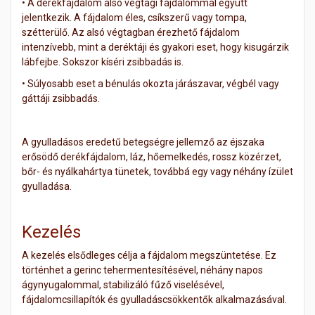
•
A derékfájdalom alsó végtagi fájdalommal együtt
jelentkezik. A fájdalom éles, csíkszerű vagy tompa,
szétterülő. Az alsó végtagban érezhető fájdalom
intenzívebb, mint a deréktáji és gyakori eset, hogy kisugárzik
lábfejbe. Sokszor kíséri zsibbadás is.
•
Súlyosabb eset a bénulás okozta járászavar, végbél vagy
gáttáji zsibbadás.
A gyulladásos eredetű betegségre jellemző az éjszaka
erősödő derékfájdalom, láz, hőemelkedés, rossz közérzet,
bőr- és nyálkahártya tünetek, továbbá egy vagy néhány ízület
gyulladása.
Kezelés
A kezelés elsődleges célja a fájdalom megszüntetése. Ez
történhet a gerinc tehermentesítésével, néhány napos
ágynyugalommal, stabilizáló fűző viselésével,
fájdalomcsillapítók és gyulladáscsökkentők alkalmazásával.