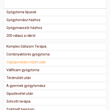
Gyógytorna típusok
Gyógytornász házhoz
Gyógymasszőr házhoz
200 válasz a rákról
Komplex Gátizom Terápia
Combnyaktörés gyógytorna
Csípőprotézis műtét után
Vállficam gyógytorna
Térdműtét után
A gyermek gyógytornász
Gipszlevétel után
Schroth terápia
Szétnyílt hasizom