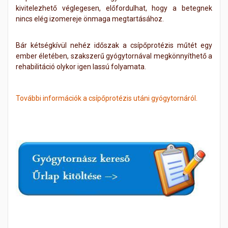
kivitelezhető véglegesen, előfordulhat, hogy a betegnek
nincs elég izomereje önmaga megtartásához.
Bár kétségkívül nehéz időszak a csípőprotézis műtét egy
ember életében, szakszerű gyógytornával megkönnyíthető a
rehabilitáció olykor igen lassú folyamata.
További információk a csípőprotézis utáni gyógytornáról.