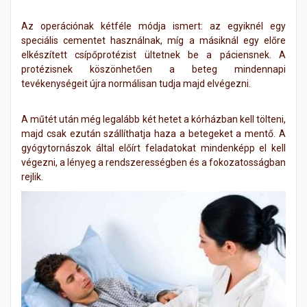
Az operációnak kétféle módja ismert: az egyiknél egy
speciális cementet használnak, míg a másiknál egy előre
elkészített csípőprotézist ültetnek be a páciensnek. A
protézisnek köszönhetően a beteg mindennapi
tevékenységeit újra normálisan tudja majd elvégezni.
A műtét után még legalább két hetet a kórházban kell tölteni,
majd csak ezután szállíthatja haza a betegeket a mentő. A
gyógytornászok által előírt feladatokat mindenképp el kell
végezni, a lényeg a rendszerességben és a fokozatosságban
rejlik.