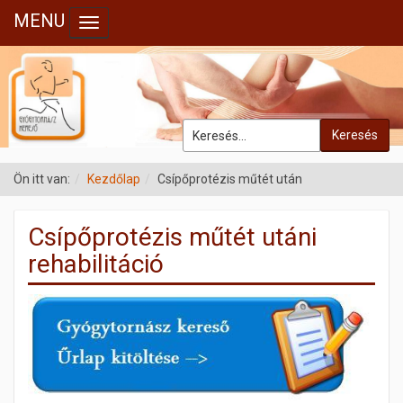
MENU
Toggle navigation
Keresés
Ön itt van:
Kezdőlap
Csípőprotézis műtét után
Csípőprotézis műtét utáni
rehabilitáció