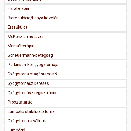
Fizioterápia
Bioregulácio/Lenyo kezelés
Érszűkület
McKenzie-módszer
Manuálterápia
Scheuermann-betegség
Parkinson-kór gyógytornája
Gyógytorna magánrendelő
Gyógytornász keresés
Gyógytornász regisztráció
Prosztatarák
Lumbális stabilizáló torna
Gyógytorna a vállnak
Lumbágó