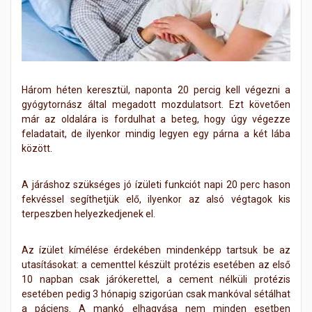
Három héten keresztül, naponta 20 percig kell végezni a
gyógytornász által megadott mozdulatsort. Ezt követően
már az oldalára is fordulhat a beteg, hogy úgy végezze
feladatait, de ilyenkor mindig legyen egy párna a két lába
között.
A járáshoz szükséges jó ízületi funkciót napi 20 perc hason
fekvéssel segíthetjük elő, ilyenkor az alsó végtagok kis
terpeszben helyezkedjenek el.
Az ízület kímélése érdekében mindenképp tartsuk be az
utasításokat: a cementtel készült protézis esetében az első
10 napban csak járókerettel, a cement nélküli protézis
esetében pedig 3 hónapig szigorúan csak mankóval sétálhat
a páciens. A mankó elhagyása nem minden esetben