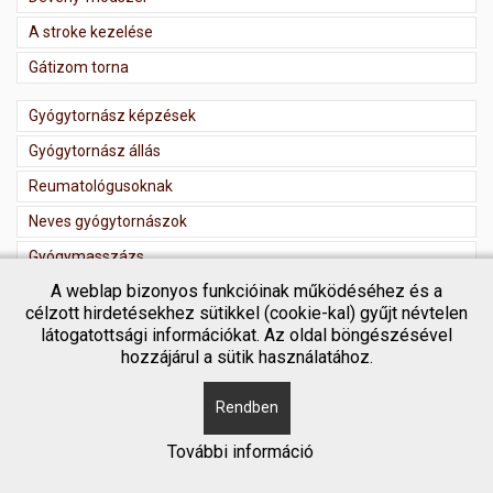
A stroke kezelése
Gátizom torna
Gyógytornász képzések
Gyógytornász állás
Reumatológusoknak
Neves gyógytornászok
Gyógymasszázs
A weblap bizonyos funkcióinak működéséhez és a
Masszőr regisztráció
célzott hirdetésekhez sütikkel (cookie-kal) gyűjt névtelen
látogatottsági információkat. Az oldal böngészésével
hozzájárul a sütik használatához.
Rendben
Copyright © 2018 Gyógytornász kereső
További információ