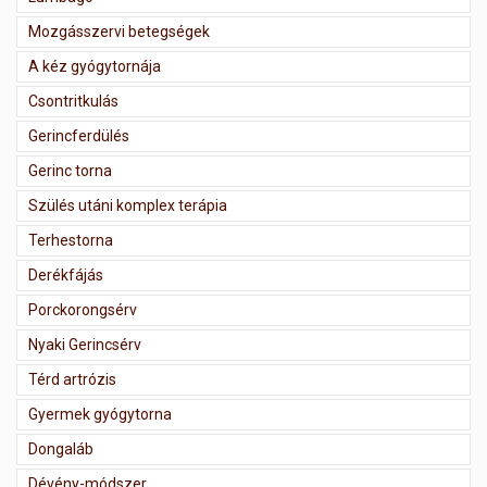
Mozgásszervi betegségek
A kéz gyógytornája
Csontritkulás
Gerincferdülés
Gerinc torna
Szülés utáni komplex terápia
Terhestorna
Derékfájás
Porckorongsérv
Nyaki Gerincsérv
Térd artrózis
Gyermek gyógytorna
Dongaláb
Dévény-módszer