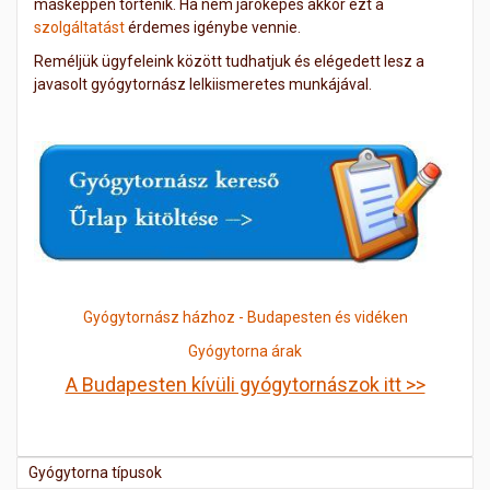
másképpen történik. Ha nem járóképes akkor ezt a
szolgáltatást
érdemes igénybe vennie.
Reméljük ügyfeleink között tudhatjuk és elégedett lesz a
javasolt gyógytornász lelkiismeretes munkájával.
Gyógytornász házhoz - Budapesten és vidéken
Gyógytorna árak
A Budapesten kívüli gyógytornászok itt >>
Gyógytorna típusok