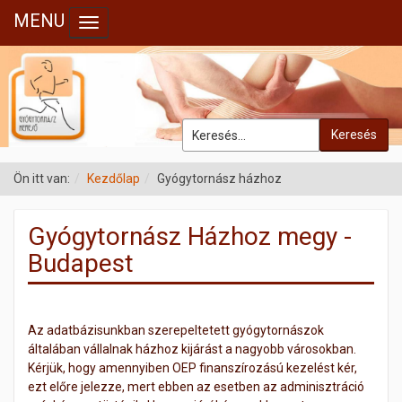
MENU
Toggle navigation
Keresés
Ön itt van:
Kezdőlap
Gyógytornász házhoz
Gyógytornász Házhoz megy -
Budapest
Az adatbázisunkban szerepeltetett gyógytornászok
általában vállalnak házhoz kijárást a nagyobb városokban.
Kérjük, hogy amennyiben OEP finanszírozású kezelést kér,
ezt előre jelezze, mert ebben az esetben az adminisztráció