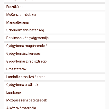
Érszűkület
McKenzie-módszer
Manuálterápia
Scheuermann-betegség
Parkinson-kór gyógytornája
Gyógytorna magánrendelő
Gyógytornász keresés
Gyógytornász regisztráció
Prosztatarák
Lumbális stabilizáló torna
Gyógytorna a vállnak
Lumbágó
Mozgásszervi betegségek
A kéz gyógytornája