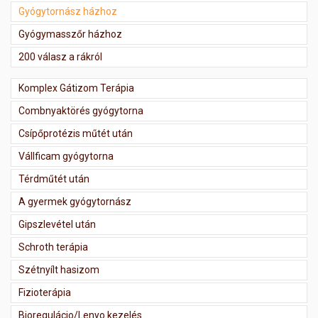
Gyógytornász házhoz
Gyógymasszőr házhoz
200 válasz a rákról
Komplex Gátizom Terápia
Combnyaktörés gyógytorna
Csípőprotézis műtét után
Vállficam gyógytorna
Térdműtét után
A gyermek gyógytornász
Gipszlevétel után
Schroth terápia
Szétnyílt hasizom
Fizioterápia
Bioregulácio/Lenyo kezelés