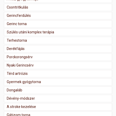
Csontritkulás
Gerincferdülés
Gerinc torna
Szülés utáni komplex terápia
Terhestorna
Derékfájás
Porckorongsérv
Nyaki Gerincsérv
Térd artrózis
Gyermek gyógytorna
Dongaláb
Dévény-módszer
A stroke kezelése
Gátizom torna