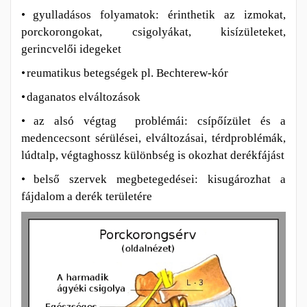
•
gyulladásos folyamatok: érinthetik az izmokat,
porckorongokat, csigolyákat, kisízületeket,
gerincvelői idegeket
•
reumatikus betegségek pl. Bechterew-kór
•
daganatos elváltozások
•
az alsó végtag problémái: csípőízület és a
medencecsont sérülései, elváltozásai, térdproblémák,
lúdtalp, végtaghossz különbség is okozhat derékfájást
•
belső szervek megbetegedései: kisugározhat a
fájdalom a derék területére