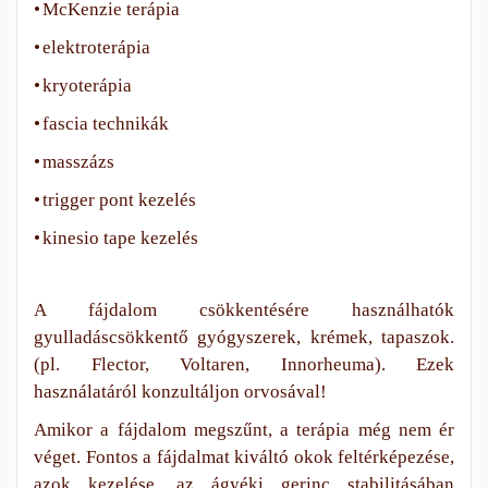
•
McKenzie terápia
•
elektroterápia
•
kryoterápia
•
fascia technikák
•
masszázs
•
trigger pont kezelés
•
kinesio tape kezelés
A fájdalom csökkentésére használhatók
gyulladáscsökkentő gyógyszerek, krémek, tapaszok.
(pl. Flector, Voltaren, Innorheuma). Ezek
használatáról konzultáljon orvosával!
Amikor a fájdalom megszűnt, a terápia még nem ér
véget. Fontos a fájdalmat kiváltó okok feltérképezése,
azok kezelése, az ágyéki gerinc stabilitásában