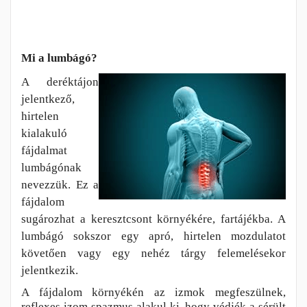
Mi a lumbágó?
A deréktájon
jelentkező,
hirtelen
kialakuló
fájdalmat
lumbágónak
nevezzük. Ez a
fájdalom
sugározhat a keresztcsont környékére, fartájékba. A
lumbá
gó sokszor egy apró, hirtelen mozdulatot
követően vagy egy nehéz tárgy felemelésekor
jelentkezik.
A fájdalom környékén az izmok megfeszülnek,
reflexes izom spazmus alakul ki, hogy védjék a sérült