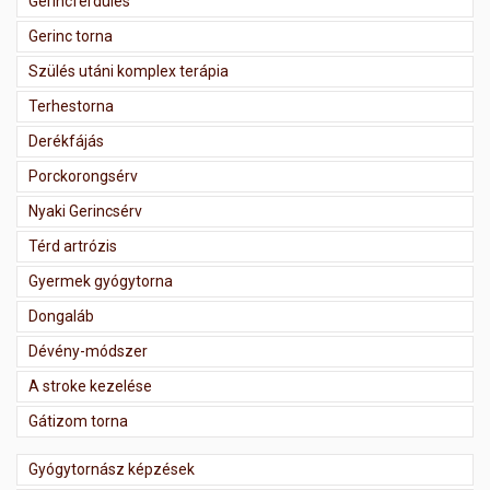
Gerincferdülés
Gerinc torna
Szülés utáni komplex terápia
Terhestorna
Derékfájás
Porckorongsérv
Nyaki Gerincsérv
Térd artrózis
Gyermek gyógytorna
Dongaláb
Dévény-módszer
A stroke kezelése
Gátizom torna
Gyógytornász képzések