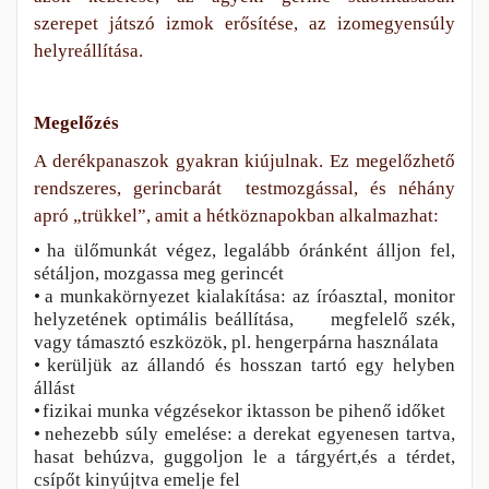
szerepet játszó izmok erősítése, az izomegyensúly
helyreállítása.
Megelőzés
A derékpanaszok gyakran kiújulnak. Ez megelőzhető
rendszeres, gerincbarát testmozgással, és néhány
apró „trükkel”, amit a hétköznapokban alkalmazhat:
•
ha ülőmunkát végez, legalább óránként álljon fel,
sétáljon, mozgassa meg gerincét
•
a munkakörnyezet kialakítása: az íróasztal, monitor
helyzetének optimális beállítása, megfelelő szék,
vagy támasztó eszközök, pl. hengerpárna használata
•
kerüljük az állandó és hosszan tartó egy helyben
állást
•
fizikai munka végzésekor iktasson be pihenő időket
•
nehezebb súly emelése: a derekat egyenesen tartva,
hasat behúzva, guggoljon le a tárgyért,és a térdet,
csípőt kinyújtva emelje fel