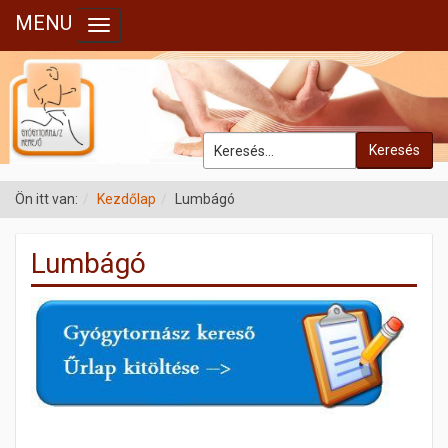
MENU
Toggle navigation
Keresés
Ön itt van:
Kezdőlap
Lumbágó
Lumbágó