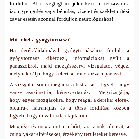
fordulni. Alsó végtagban jelentkező érzészavarok,
izomgyengülés vagy bénulás, vizelet és székletürítési
zavar esetén azonnal forduljon neurológushoz!
Mit tehet a gyógytornász?
Ha derékfájdalmával gyógytornászhoz fordul, a
gyógytornász kikérdezi, információkat gyűjt a
panaszokról, majd mozgásszervi vizsgálatot végez,
melynek célja, hogy kiderítse, mi okozza a panaszt.
A vizsgálat során megnézi a testtartást, figyeli, hogy
van-e asszimetria, kényszertartás. Megvizsgálja,
hogy egyes mozgásokra, hogy reagál a dereka: előre-,
oldalra-, hátrahajlás és a törzs fordítása közben
figyeli, hogyan változik a fájdalom.
Megnézi és megtapintja a bőrt, az izmok tónusát, a
csigolyákat eltéréseket, érzékeny területeket keresve.