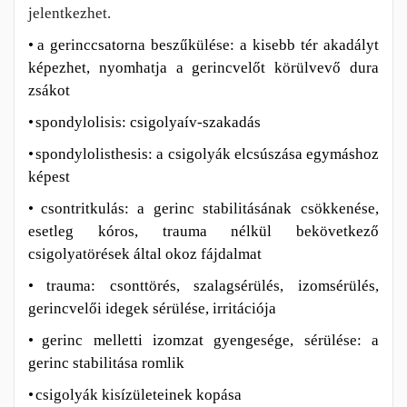
jelentkezhet.
•
a gerinccsatorna beszűkülése: a kisebb tér akadályt
képezhet, nyomhatja a gerincvelőt körülvevő dura
zsákot
•
spondylolisis: csigolyaív-szakadás
•
spondylolisthesis: a csigolyák elcsúszása egymáshoz
képest
•
csontritkulás: a gerinc stabilitásának csökkenése,
esetleg kóros, trauma nélkül bekövetkező
csigolyatörések által okoz fájdalmat
•
trauma: csonttörés, szalagsérülés, izomsérülés,
gerincvelői idegek sérülése, irritációja
•
gerinc melletti izomzat gyengesége, sérülése: a
gerinc stabilitása romlik
•
csigolyák kisízületeinek kopása