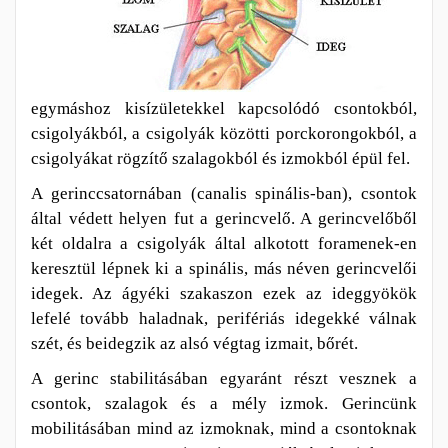
egymáshoz kisízületekkel
kapcsolódó csontokból,
csigolyákból, a csigolyák közötti porckorongokból, a
csigolyákat rögzítő szalagokból és izmokból épül fel.
A
gerinccsatornában (canalis spinális-ban), csontok
által védett helyen fut a gerincvelő.
A gerincvelőből
két oldalra a csigolyák
által alkotott foramenek-en
keresztül lépnek ki a spinális, más néven gerincvelői
idegek. Az ágyéki szakaszon ezek
az ideggyökök
lefelé tovább haladnak, perifériás idegekké válnak
szét, és beidegzik az alsó végtag izmait, bőrét.
A gerinc stabilitásában egyaránt részt vesznek a
csontok, szalagok és a mély izmok.
Gerincünk
mobilitásában mind az izmoknak, mind a csontoknak