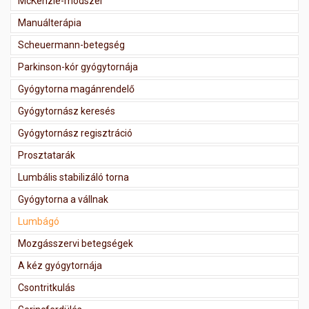
McKenzie-módszer
Manuálterápia
Scheuermann-betegség
Parkinson-kór gyógytornája
Gyógytorna magánrendelő
Gyógytornász keresés
Gyógytornász regisztráció
Prosztatarák
Lumbális stabilizáló torna
Gyógytorna a vállnak
Lumbágó
Mozgásszervi betegségek
A kéz gyógytornája
Csontritkulás