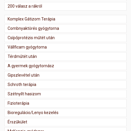
200 válasz a rákról
Komplex Gátizom Terápia
Combnyaktörés gyógytorna
Csípőprotézis műtét után
Vállficam gyógytorna
Térdműtét után
A gyermek gyógytornász
Gipszlevétel után
Schroth terápia
Szétnyílt hasizom
Fizioterápia
Bioregulácio/Lenyo kezelés
Érszűkület