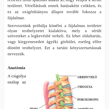
területet. Vérellátásuk ennek hatás
aként cs
ö
kken,
és
ez az oxigénhiányos állapot tovább fokozza a
fájdalmat.
Szervezetünk próbálja kímélni a fájdalmas területet
olyan testhelyzetet kialakítva, mely a sérült
szöveteket a legkevésbé terheli. Ez lehet oldaltartás,
v
agy
kiegyenesedett ágyéki görbület, esetleg előre
döntött testhelyzet. Ezt a tartást kényszertartásnak
nevezzük.
Anatómia
A
csigolya
oszlop az