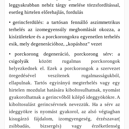
leggyakrabban nehéz tárgy emelése törzsfordítással,
esetleg hirtelen előrehajlás, fordulás
•
gerincferdülés: a tartósan fennálló aszimmetrikus
terhelés az izomegyensúly megbomlását okozza, a
kisízületekre és a porckorongokra egyenetlen terhelés
esik, mely degenerációhoz, „kopáshoz” vezet
•
porckorong degeneráció, porckorong sérv: a
csigolyák
között rugalmas porckorongok
helyezkednek el. Ezek a porckorongok a szervezet
öregedésével veszítenek rugalmasságukból,
ellapulnak. Tartós egyirányú megterhelés vagy egy
hirtelen mozdulat hatására kiboltosulhatnak, nyomást
gyakorolhatnak a gerincvőből kilépő ideggyökökre. A
kiboltosulást gerincsérvnek nevezzük. Ha a sérv az
ideggyökre is nyomást gyakorol, az alsó végtagban
kisugárzó fájdalom, izomgyengeség, érzészavar(
zsibbadás, bizsergés) vagy érzéketlenség