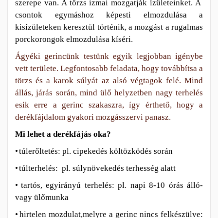
szerepe van. A törzs izmai mozgatják ízületeinket. A
csontok egymáshoz képesti elmozdulása a
kisízületeken keresztül történik, a mozgást a rugalmas
porckorongok elmozdulása kíséri.
Ágyéki gerincünk testünk egyik legjobban igénybe
vett területe. Legfontosabb feladata, hogy továbbítsa a
törzs és a karok súlyát az alsó végtagok felé. Mind
állás, járás során, mind ülő helyzetben nagy terhelés
esik erre a gerinc szakaszra, így érthető, hogy a
derékfájdalom gyakori mozgásszervi panasz.
Mi lehet a derékfájás oka?
•
túlerőltetés: pl. cipekedés költözködés során
•
túlterhelés: pl. súlynövekedés terhesség alatt
•
tartós, egyirányú terhelés: pl. napi 8-10 órás álló-
vagy ülőmunka
•
hirtelen mozdulat,melyre a gerinc nincs felkészülve: