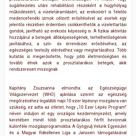
sugárkezelés utáni rehabilitáció részeként a húgyhólyag
működéséért, a vizeletáramlásért, az erekcióért is felelős
medencefenéki izmok célzott erősítésével az esetek egy
jelentős részében érdemben csökkenthetők a vizelettartási
gondok, javítható az erekciós képesség is. A fizikai aktivitás
hozzájárul a betegek állóképességének, terhelhetőségének
javításához, a szív- és érrendszer erősítéséhez, az
egészséges testsúly eléréséhez vagy megtartásához. Több
kutatás is megerősítette, hogy jobb életminőségben és
tovább élnek azok a prosztatarákos betegek, akik
rendszeresen mozognak.
Kapitány Zsuzsanna elmondta: az Egészségügyi
Világszervezet (WHO) ajánlása szerint az egészség
megőrzéséhez legalább napi 10 ezer lépésnyi mozgásra van
szükség, ez adta az ötletet, hogy „10 Ezer Lépés Program”
néven induljon el egy országos kezdeményezést, amely
keretében minél több prosztatarákos férfit bevonnak
különféle mozgásprogramokba. A Gyógyulj Velünk Egyesület
és a Magyar Rákellenes Liga a Janssen támogatásával