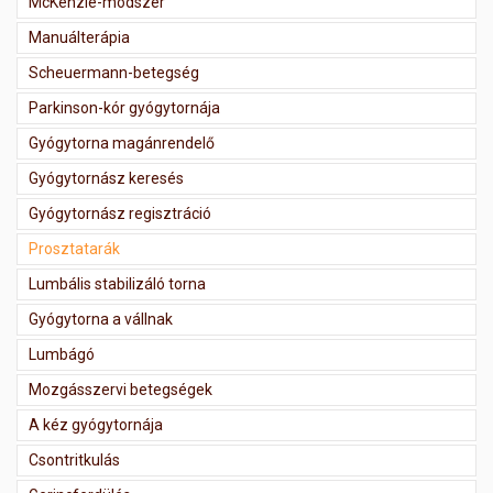
McKenzie-módszer
Manuálterápia
Scheuermann-betegség
Parkinson-kór gyógytornája
Gyógytorna magánrendelő
Gyógytornász keresés
Gyógytornász regisztráció
Prosztatarák
Lumbális stabilizáló torna
Gyógytorna a vállnak
Lumbágó
Mozgásszervi betegségek
A kéz gyógytornája
Csontritkulás