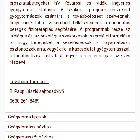
prosztatabetegeket hív fővárosi és vidéki ingyenes
gyógytorna oktatásra. A szakmai program részeként
gyógytornászok számára is továbbképzést szerveznek,
hogy minél több szakembert felkészítsenek a daganatos
betegek fizioterápiás segítésére. A programnak része az
urológus és az onkológus szakorvosok szemléletformálása
is, hogy betegeiket a kezelőorvosok is folyamatosan
ösztönözzék arra, vegyék fel a kapcsolatot gyógytornásszal,
a tudatos fizikai aktivitás
tegyék a mindennapjaik szerves
t
részévé.
További információ:
B. Papp László sajtószóvivő
0630 261-8489
Gyógytorna típusok
Gyógytornász házhoz
Gyógymasszőr házhoz