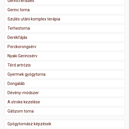
Gerincferdülés
Gerinc torna
Szülés utáni komplex terápia
Terhestorna
Derékfájás
Porckorongsérv
Nyaki Gerincsérv
Térd artrózis
Gyermek gyógytorna
Dongaláb
Dévény-módszer
A stroke kezelése
Gátizom torna
Gyógytornász képzések