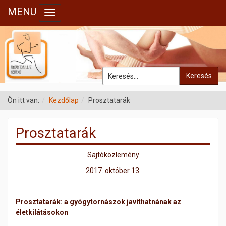
MENU
Toggle navigation
Keresés
Ön itt van:
Kezdőlap
Prosztatarák
Prosztatarák
Sajtóközlemény
2017. október 13.
Prosztatarák: a gyógytornászok javíthatnának az
életkilátásokon