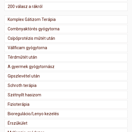
200 válasz a rákról
Komplex Gátizom Terápia
Combnyaktörés gyógytorna
Csípőprotézis műtét után
Vállficam gyógytorna
Térdműtét után
A gyermek gyógytornász
Gipszlevétel után
Schroth terápia
Szétnyílt hasizom
Fizioterápia
Bioregulácio/Lenyo kezelés
Érszűkület