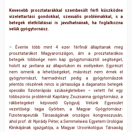
Kevesebb prosztatarákkal szembesült férfi küszködne
vizelettartási gondokkal, szexuális problémákkal, s a
betegek életkilátásai is javulhatnának, ha foglalkozna
velük gyógytornász.
– Évente több mint 4 ezer férfinál állapítanak meg
prosztatarákot Magyarországon, ám a prosztatarákos
betegek többsége nem kap gyógytornásztól segítséget,
holott az javítana az állapotukon és esélyeiken. Egyrészt
nem ismerik a lehetőségeket, másrészt nem érnek el
gyógytornászt, harmadrészt pedig a gyógytornászok
jelentős részének nincs is jártassága a daganatos betegek
speciális fizioterápiás szükségleteiben – vetett fel egy
többszörös problémát Kapitány Zsuzsanna gyógytornász, a
rákbetegeket képviselő Gyógyulj Velünk Egyesület
vezetőségi tagja Győrben, a Magyar Gyógytornász-
Fizioterapeuták Társaságának országos kongresszusán,
ahol prof. dr. Nyirády Péter, a Semmelweis Egyetem Urológiai
Klinikájának igazgatója, a Magyar Uroonkológus Társaság