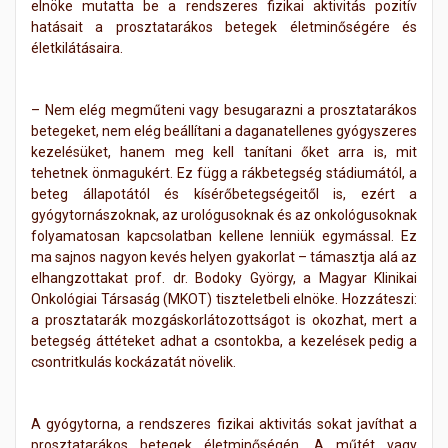
elnöke mutatta be a rendszeres fizikai aktivitás pozitív
hatásait a prosztatarákos betegek életminőségére és
életkilátásaira.
– Nem elég megműteni vagy besugarazni a prosztatarákos
betegeket, nem elég beállítani a daganatellenes gyógyszeres
kezelésüket, hanem meg kell tanítani őket arra is, mit
tehetnek önmagukért. Ez függ a rákbetegség stádiumától, a
beteg állapotától és kísérőbetegségeitől is, ezért a
gyógytornászoknak, az urológusoknak és az onkológusoknak
folyamatosan kapcsolatban kellene lenniük egymással. Ez
ma sajnos nagyon kevés helyen gyakorlat – támasztja alá az
elhangzottakat prof. dr. Bodoky György, a Magyar Klinikai
Onkológiai Társaság (MKOT) tiszteletbeli elnöke. Hozzáteszi:
a prosztatarák mozgáskorlátozottságot is okozhat, mert a
betegség áttéteket adhat a csontokba, a kezelések pedig a
csontritkulás kockázatát növelik.
A gyógytorna, a rendszeres fizikai aktivitás sokat javíthat a
prosztatarákos betegek életminőségén. A műtét vagy