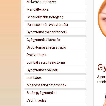
McKenzie-módszer
Manuálterápia
Scheuermann-betegség
Parkinson-kór gyógytornája
Gyógytorna magánrendelő
Gyógytornász keresés
Gyógytornász regisztráció
Prosztatarák
Lumbális stabilizáló torna
Gy
Gyógytorna a vállnak
A par
Lumbágó
tennie
Mozgásszervi betegségek
A kéz gyógytornája
Csontritkulás