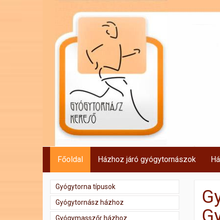
Főoldal
Házhoz járó gyógytornászok
Há
Gyógytorna típusok
Gy
Gyógytornász házhoz
Gy
Gyógymasszőr házhoz