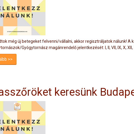
tok még új betegeket felvenni/vállalni, akkor regisztráljatok nálunk! A 
ornászok/Gyógytornász magánrendelő jelentkezését: I, II, VII, IX, X, XII, XIV
ább >>
sszőröket keresünk Budapes