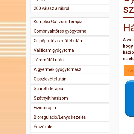
sz
200 válasz a rákról
Komplex Gátizom Terápia
Há
Combnyaktörés gyógytorna
A web
Csípőprotézis műtét után
hogy 
Vállficam gyógytorna
házio
és el
Térdműtét után
A gyermek gyógytornász
Tov
Gipszlevétel után
Schroth terápia
Szétnyílt hasizom
Fizioterápia
Bioregulácio/Lenyo kezelés
Érszűkület