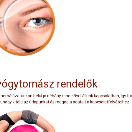
ógytornász rendelők
tnerhálózatunkon belül jó néhány rendelővel állunk kapcsolatban, így tu
, hogy kitölti az űrlapunkat és megadja adatait a kapcsolatfelvételhez.