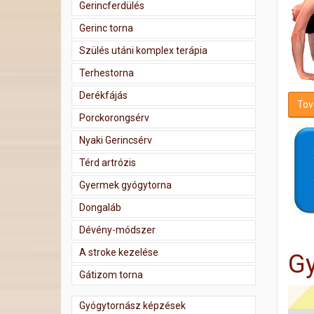
Gerincferdülés
Gerinc torna
Szülés utáni komplex terápia
Terhestorna
Derékfájás
Tov
Porckorongsérv
Nyaki Gerincsérv
Térd artrózis
Gyermek gyógytorna
Dongaláb
Dévény-módszer
A stroke kezelése
Gy
Gátizom torna
Gyógytornász képzések