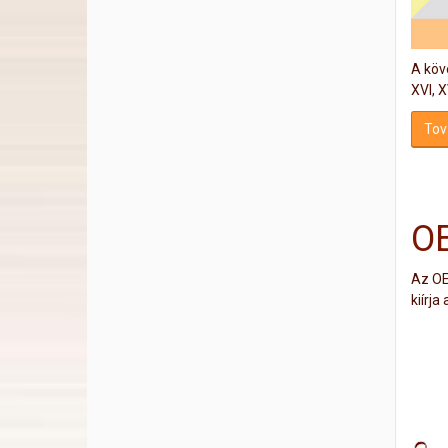
A köve
XVI, XV
Tov
OE
Az OE
kiírja