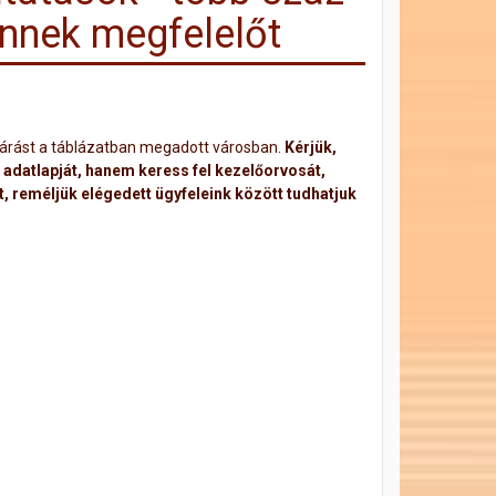
nnek megfelelőt
járást a táblázatban megadott városban.
Kérjük,
 adatlapját, hanem keress fel kezelőorvosát,
 reméljük elégedett ügyfeleink között tudhatjuk