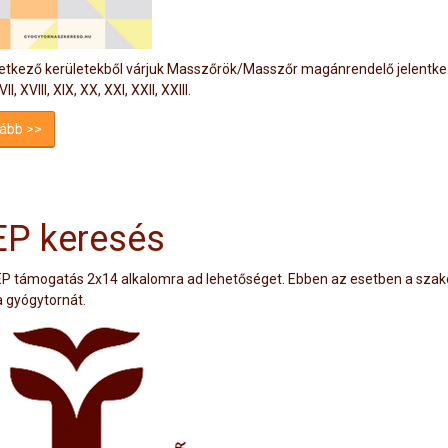
tkező kerületekből várjuk Masszőrök/Masszőr magánrendelő jelentkezését: I, II, I
II, XVIII, XIX, XX, XXI, XXII, XXIII.
ább >>
P keresés
P támogatás 2x14 alkalomra ad lehetőséget. Ebben az esetben a szakorvos
 a gyógytornát.