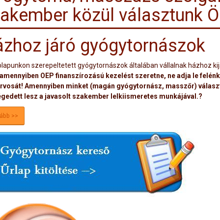
akember közül választunk Ö
zhoz járó gyógytornászok
lapunkon szerepeltetett gyógytornászok általában vállalnak házhoz ki
amennyiben OEP finanszírozású kezelést szeretne, ne adja le felénk
rvosát! Amennyiben minket (magán gyógytornász, masszőr) választ,
égedett lesz a javasolt szakember lelkiismeretes munkájával.?
ább >>