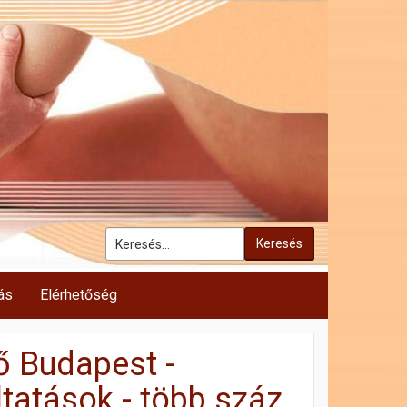
Keresés
ás
Elérhetőség
 Budapest -
atások - több száz