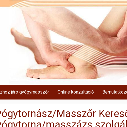
zhoz járó gyógymasszőr
Online konzultáció
Bemutatkoz
ógytornász/Masszőr Kereső
ógytorna/masszázs szolgált