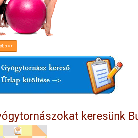
ább >>
ógytornászokat keresünk Bu