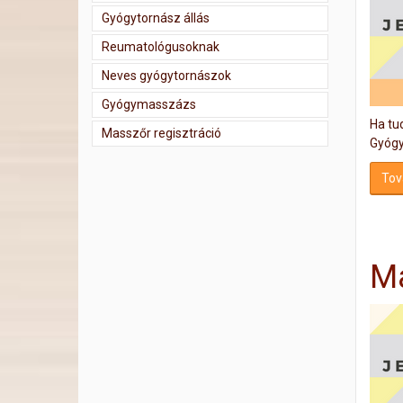
Gyógytornász állás
Reumatológusoknak
Neves gyógytornászok
Gyógymasszázs
Ha tud
Masszőr regisztráció
Gyógyt
Tov
Ma