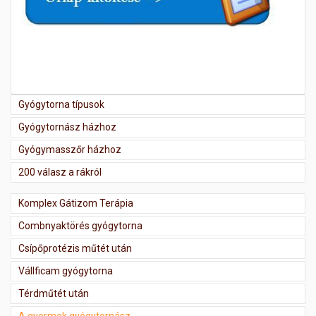
Gyógytorna típusok
Gyógytornász házhoz
Gyógymasszőr házhoz
200 válasz a rákról
Komplex Gátizom Terápia
Combnyaktörés gyógytorna
Csípőprotézis műtét után
Vállficam gyógytorna
Térdműtét után