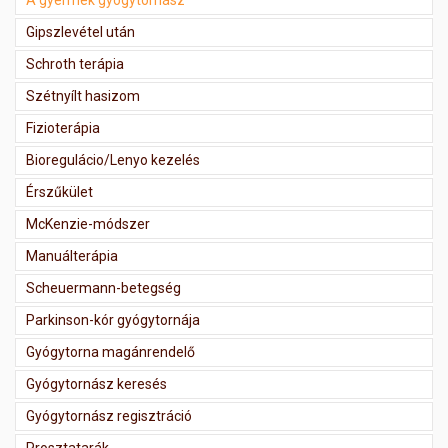
A gyermek gyógytornász
Gipszlevétel után
Schroth terápia
Szétnyílt hasizom
Fizioterápia
Bioregulácio/Lenyo kezelés
Érszűkület
McKenzie-módszer
Manuálterápia
Scheuermann-betegség
Parkinson-kór gyógytornája
Gyógytorna magánrendelő
Gyógytornász keresés
Gyógytornász regisztráció