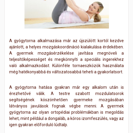
A gyógytorna alkalmazása már az újszülött kortól kezdve
ajánlott, a helyes mozgáskoordináció kialakulása érdekében.
A gyermek mozgásérzékelése javítása megnöveli a
teljesítőképességet és megkönnyíti a speciális ingerekhez
való alkalmazkodást. Különféle tornaeszközök használata
még hatékonyabbá és változatosabbá teheti a gyakorlatsort.
A gyógytorna hatása gyakran már egy alkalom után is
érezhetővé válik. A testre szabott mozdulatsorok
segítségének köszönhetően gyermeke mozgásában
látványos javulások fognak végbe menni. A gyermek
gyógytorna az olyan ortopédiai problémákban is megoldás
lehet, mint például a dongaláb, a kóros izomfeszülés, vagy az
igen gyakran előforduló lúdtalp.