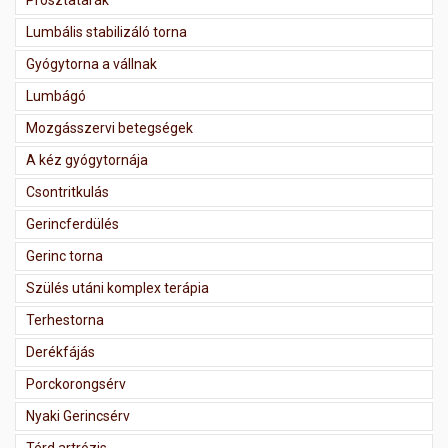
Prosztatarák
Lumbális stabilizáló torna
Gyógytorna a vállnak
Lumbágó
Mozgásszervi betegségek
A kéz gyógytornája
Csontritkulás
Gerincferdülés
Gerinc torna
Szülés utáni komplex terápia
Terhestorna
Derékfájás
Porckorongsérv
Nyaki Gerincsérv