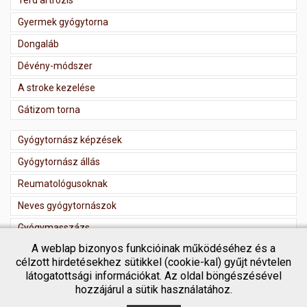
Térd artrózis
Gyermek gyógytorna
Dongaláb
Dévény-módszer
A stroke kezelése
Gátizom torna
Gyógytornász képzések
Gyógytornász állás
Reumatológusoknak
Neves gyógytornászok
Gyógymasszázs
A weblap bizonyos funkcióinak működéséhez és a
Masszőr regisztráció
célzott hirdetésekhez sütikkel (cookie-kal) gyűjt névtelen
látogatottsági információkat. Az oldal böngészésével
hozzájárul a sütik használatához.