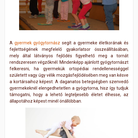
A
gyermek gyógytornász
segít a gyermeke életkorának és
fejlettségének megfelelő gyakorlatsor összeállításában,
mely által látványos fejlődés figyelhető meg a tornát
rendszeresen végzőknél. Mindenképp ajánlott gyógytornászt
felkeresni, ha gyermekük ortopédiai rendellenességgel
született vagy úgy vélik mozgásfejlődésében meg van késve
a kortársaihoz képest. A daganatos betegségben szenvedő
gyermekeknél elengedhetetlen a gyógytorna, hisz így tudjuk
támogatni, hogy a lehető legteljesebb életet élhesse, az
állapotához képest minél önállóbban.