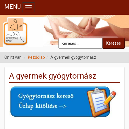
MENU
Toggle navigation
Keresés
Ön itt van:
Kezdőlap
A gyermek gyógytornász
A gyermek gyógytornász