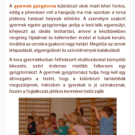
A
gyermek gyógytorna
különböző okok miatt lehet fontos,
eddig a pihenésen volt a hangsúly ma már azonban a torna
jótékony hatásait helyezik előtérbe. A személyre szabott
gyermek egyéni gyógytornája javítja a testi-lelki egyensúlyt,
kifejleszti az ideális testtartást, amivel a későbbiekben
rengeteg fájdalmat és kellemetlen érzést el tudunk kerülni,
továbbá az izmokra gyakorol nagy hatást. Megelőzi az izmok
letapadását, elgyengülését és szövődmények kialakulását.
A kora gyermekkorban felfedezett elváltozásokat könnyebb
kikezelni, ezért érdemes mielőbb felkeresni egy
gyógytornászt. A gyermek gyógytornász tudja, hogy kell úgy
átmozgatni a testet, hogy a különböző tartáshibák
megszűnjenek, miközben a gyerekek is jó szórakoznak,
hiszen a foglalkozás játékos kereteken belül zajlik.