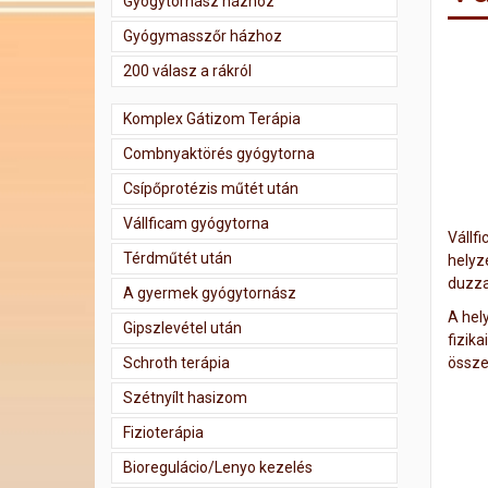
Gyógytornász házhoz
Gyógymasszőr házhoz
200 válasz a rákról
Komplex Gátizom Terápia
Combnyaktörés gyógytorna
Csípőprotézis műtét után
Vállficam gyógytorna
Vállfi
Térdműtét után
helyze
duzza
A gyermek gyógytornász
A hel
Gipszlevétel után
fizik
Schroth terápia
össze
Szétnyílt hasizom
Fizioterápia
Bioregulácio/Lenyo kezelés