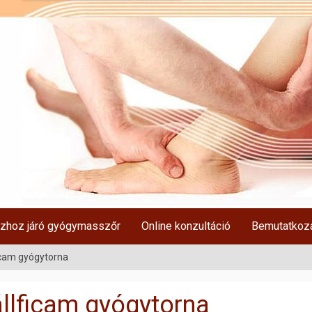
zhoz járó gyógymasszőr
Online konzultáció
Bemutatkoz
icam gyógytorna
llficam gyógytorna