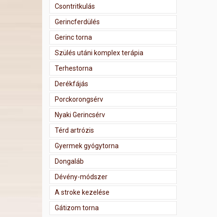
Csontritkulás
Gerincferdülés
Gerinc torna
Szülés utáni komplex terápia
Terhestorna
Derékfájás
Porckorongsérv
Nyaki Gerincsérv
Térd artrózis
Gyermek gyógytorna
Dongaláb
Dévény-módszer
A stroke kezelése
Gátizom torna