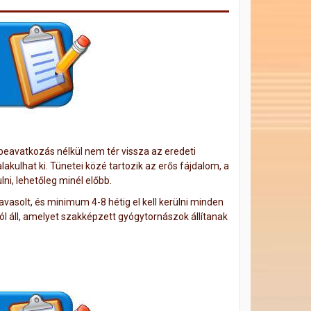
ő beavatkozás nélkül nem tér vissza az eredeti
akulhat ki. Tünetei közé tartozik az erős fájdalom, a
ni, lehetőleg minél előbb.
vasolt, és minimum 4-8 hétig el kell kerülni minden
ól áll, amelyet szakképzett gyógytornászok állítanak