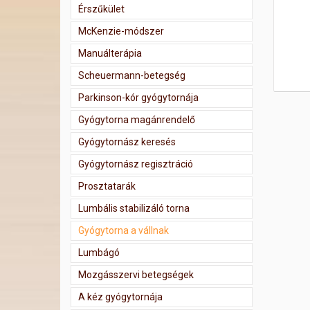
Érszűkület
McKenzie-módszer
Manuálterápia
Scheuermann-betegség
Parkinson-kór gyógytornája
Gyógytorna magánrendelő
Gyógytornász keresés
Gyógytornász regisztráció
Prosztatarák
Lumbális stabilizáló torna
Gyógytorna a vállnak
Lumbágó
Mozgásszervi betegségek
A kéz gyógytornája