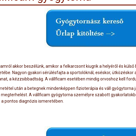
camról akkor beszélünk, amikor a felkarcsont kiugrik a helyéről és küls
tébe. Nagyon gyakori sérülésfajta a sportolóknál, eséskor, ütközéskor al
nat, a kézzsibbadtság. A vállficam esetében mindig orvoshoz kell fordul
yretétel után a betegnek mindenképpen fizioterápia és váll gyógytorna ja
ai megterhelést. A vállficam gyógytorna személyre szabott gyakorlatokb
 a pontos diagnózis ismeretében.