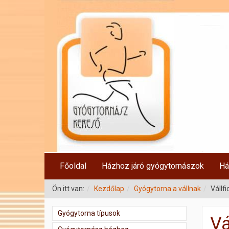
Főoldal
Házhoz járó gyógytornászok
Há
Ön itt van:
Kezdőlap
Gyógytorna a vállnak
Vállf
Gyógytorna típusok
Vá