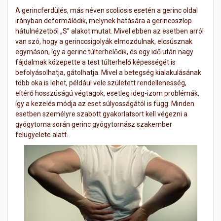
A gerincferdülés, más néven scoliosis esetén a gerinc oldal
irányban deformálódik, melynek hatására a gerincoszlop
hátulnézetből „S” alakot mutat. Mivel ebben az esetben arról
van szó, hogy a gerinccsigolyák elmozdulnak, elcsúsznak
egymáson, így a gerinc túlterhelődik, és egy idő után nagy
fájdalmak közepette a test túlterhelő képességét is
befolyásolhatja, gátolhatja. Mivel a betegség kialakulásának
több oka is lehet, például vele született rendellenesség,
eltérő hosszúságú végtagok, esetleg ideg-izom problémák,
így a kezelés módja az eset súlyosságától is függ. Minden
esetben személyre szabott gyakorlatsort kell végezni a
gyógytorna során gerinc gyógytornász szakember
felügyelete alatt.