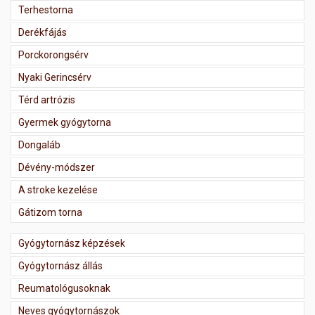
Terhestorna
Derékfájás
Porckorongsérv
Nyaki Gerincsérv
Térd artrózis
Gyermek gyógytorna
Dongaláb
Dévény-módszer
A stroke kezelése
Gátizom torna
Gyógytornász képzések
Gyógytornász állás
Reumatológusoknak
Neves gyógytornászok