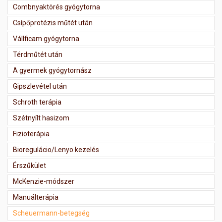
Combnyaktörés gyógytorna
Csípőprotézis műtét után
Vállficam gyógytorna
Térdműtét után
A gyermek gyógytornász
Gipszlevétel után
Schroth terápia
Szétnyílt hasizom
Fizioterápia
Bioregulácio/Lenyo kezelés
Érszűkület
McKenzie-módszer
Manuálterápia
Scheuermann-betegség