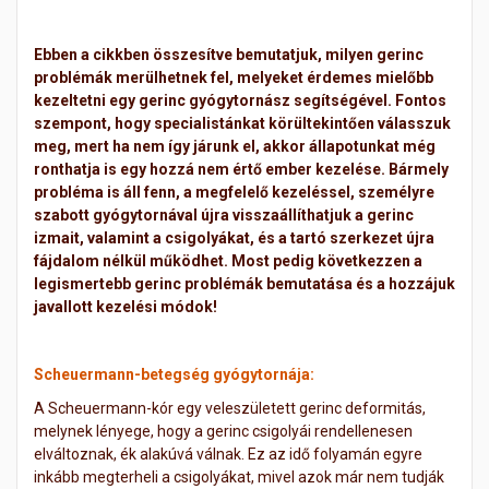
Ebben a cikkben összesítve bemutatjuk, milyen gerinc
problémák merülhetnek fel, melyeket érdemes mielőbb
kezeltetni egy gerinc gyógytornász segítségével. Fontos
szempont, hogy specialistánkat körültekintően válasszuk
meg, mert ha nem így járunk el, akkor állapotunkat még
ronthatja is egy hozzá nem értő ember kezelése. Bármely
probléma is áll fenn, a megfelelő kezeléssel, személyre
szabott gyógytornával újra visszaállíthatjuk a gerinc
izmait, valamint a csigolyákat, és a tartó szerkezet újra
fájdalom nélkül működhet. Most pedig következzen a
legismertebb gerinc problémák bemutatása és a hozzájuk
javallott kezelési módok!
Scheuermann-betegség gyógytornája:
A Scheuermann-kór egy veleszületett gerinc deformitás,
melynek lényege, hogy a gerinc csigolyái rendellenesen
elváltoznak, ék alakúvá válnak. Ez az idő folyamán egyre
inkább megterheli a csigolyákat, mivel azok már nem tudják