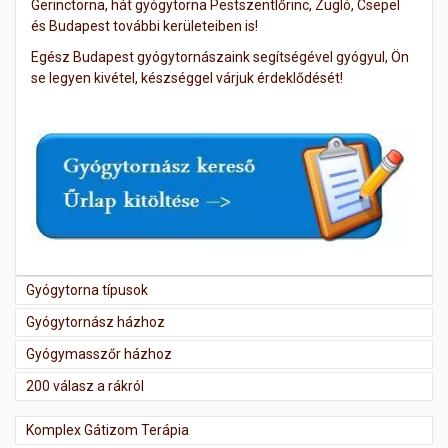
Gerinctorna, hát gyógytorna Pestszentlőrinc, Zugló, Csepel
és Budapest további kerületeiben is!
Egész Budapest gyógytornászaink segítségével gyógyul, Ön
se legyen kivétel, készséggel várjuk érdeklődését!
Gyógytorna típusok
Gyógytornász házhoz
Gyógymasszőr házhoz
200 válasz a rákról
Komplex Gátizom Terápia