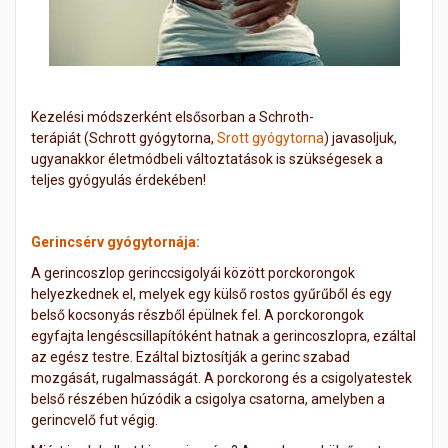
Kezelési módszerként elsősorban a Schroth-
terápiát (Schrott gyógytorna,
Srott gyógytorna
) javasoljuk,
ugyanakkor életmódbeli változtatások is szükségesek a
teljes gyógyulás érdekében!
Gerincsérv gyógytornája:
A gerincoszlop gerinccsigolyái között porckorongok
helyezkednek el, melyek egy külső rostos gyűrűből és egy
belső kocsonyás részből épülnek fel. A porckorongok
egyfajta lengéscsillapítóként hatnak a gerincoszlopra, ezáltal
az egész testre. Ezáltal biztosítják a gerinc szabad
mozgását, rugalmasságát. A porckorong és a csigolyatestek
belső részében húzódik a csigolya csatorna, amelyben a
gerincvelő fut végig.