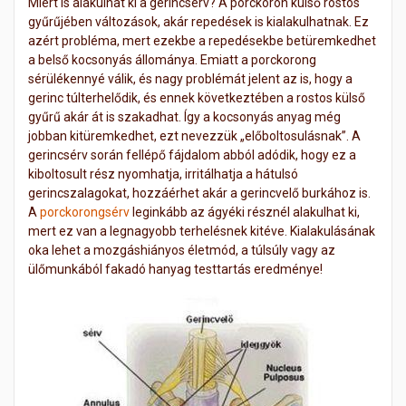
Miért is alakulhat ki a gerincsérv? A porckoron külső rostos
gyűrűjében változások, akár repedések is kialakulhatnak. Ez
azért probléma, mert ezekbe a repedésekbe betüremkedhet
a belső kocsonyás állománya. Emiatt a porckorong
sérülékennyé válik, és nagy problémát jelent az is, hogy a
gerinc túlterhelődik, és ennek következtében a rostos külső
gyűrű akár át is szakadhat. Így a kocsonyás anyag még
jobban kitüremkedhet, ezt nevezzük „előboltosulásnak”. A
gerincsérv során fellépő fájdalom abból adódik, hogy ez a
kiboltosult rész nyomhatja, irritálhatja a hátulsó
gerincszalagokat, hozzáérhet akár a gerincvelő burkához is.
A
porckorongsérv
leginkább az ágyéki résznél alakulhat ki,
mert ez van a legnagyobb terhelésnek kitéve. Kialakulásának
oka lehet a mozgáshiányos életmód, a túlsúly vagy az
ülőmunkából fakadó hanyag testtartás eredménye!