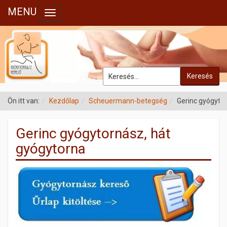
MENU
Toggle navigation
Keresés
Ön itt van:
Kezdőlap
Scheuermann-betegség
Gerinc gyógyto
Gerinc gyógytornász, hát
gyógytorna