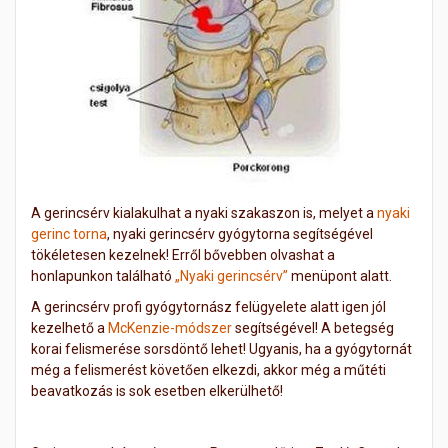
A gerincsérv kialakulhat a nyaki szakaszon is, melyet a
nyaki
gerinc torna
, nyaki gerincsérv gyógytorna segítségével
tökéletesen kezelnek! Erről bővebben olvashat a
honlapunkon található
„Nyaki gerincsérv”
menüpont alatt.
A gerincsérv profi gyógytornász felügyelete alatt igen jól
kezelhető a
McKenzie-módszer
segítségével! A betegség
korai felismerése sorsdöntő lehet! Ugyanis, ha a gyógytornát
még a felismerést követően elkezdi, akkor még a műtéti
beavatkozás is sok esetben elkerülhető!