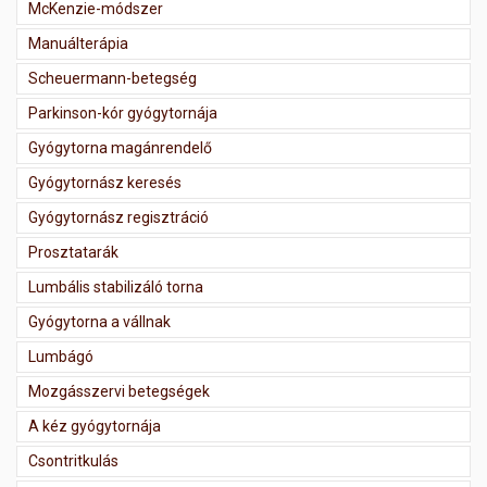
McKenzie-módszer
Manuálterápia
Scheuermann-betegség
Parkinson-kór gyógytornája
Gyógytorna magánrendelő
Gyógytornász keresés
Gyógytornász regisztráció
Prosztatarák
Lumbális stabilizáló torna
Gyógytorna a vállnak
Lumbágó
Mozgásszervi betegségek
A kéz gyógytornája
Csontritkulás