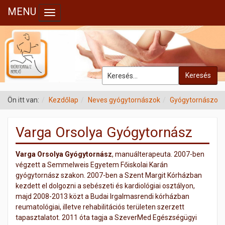
MENU
Toggle navigation
Keresés
Ön itt van:
Kezdőlap
Neves gyógytornászok
Gyógytornászok
Varga Orsolya Gyógytornász
Varga Orsolya Gyógytornász
, manuálterapeuta. 2007-ben
végzett a Semmelweis Egyetem Főiskolai Karán
gyógytornász szakon. 2007-ben a Szent Margit Kórházban
kezdett el dolgozni a sebészeti és kardiológiai osztályon,
majd 2008-2013 közt a Budai Irgalmasrendi kórházban
reumatológiai, illetve rehabilitációs területen szerzett
tapasztalatot. 2011 óta tagja a SzeverMed Egészségügyi