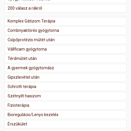
200 válasz a rákról
Komplex Gátizom Terápia
Combnyaktörés gyógytorna
Csípőprotézis műtét után
Vállficam gyógytorna
Térdműtét után
A gyermek gyógytornász
Gipszlevétel után
Schroth terápia
Szétnyílt hasizom
Fizioterápia
Bioregulácio/Lenyo kezelés
Érszűkület