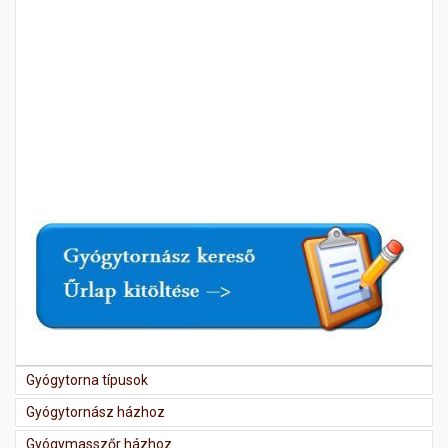
Gyógytorna típusok
Gyógytornász házhoz
Gyógymasszőr házhoz