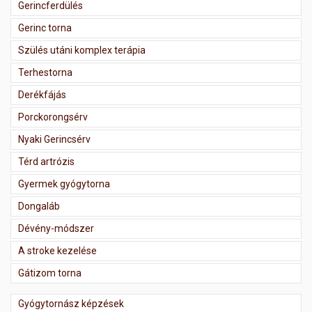
Gerincferdülés
Gerinc torna
Szülés utáni komplex terápia
Terhestorna
Derékfájás
Porckorongsérv
Nyaki Gerincsérv
Térd artrózis
Gyermek gyógytorna
Dongaláb
Dévény-módszer
A stroke kezelése
Gátizom torna
Gyógytornász képzések