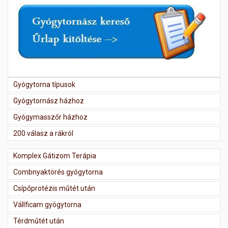
Gyógytorna típusok
Gyógytornász házhoz
Gyógymasszőr házhoz
200 válasz a rákról
Komplex Gátizom Terápia
Combnyaktörés gyógytorna
Csípőprotézis műtét után
Vállficam gyógytorna
Térdműtét után