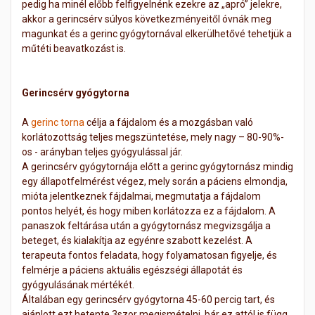
pedig ha minél előbb felfigyelnénk ezekre az „apró” jelekre,
akkor a gerincsérv súlyos következményeitől óvnák meg
magunkat és a gerinc gyógytornával elkerülhetővé tehetjük a
műtéti beavatkozást is.
Gerincsérv gyógytorna
A
gerinc torna
célja a fájdalom és a mozgásban való
korlátozottság teljes megszüntetése, mely nagy – 80-90%-
os - arányban teljes gyógyulással jár.
A gerincsérv gyógytornája előtt a gerinc gyógytornász mindig
egy állapotfelmérést végez, mely során a páciens elmondja,
mióta jelentkeznek fájdalmai, megmutatja a fájdalom
pontos helyét, és hogy miben korlátozza ez a fájdalom. A
panaszok feltárása után a gyógytornász megvizsgálja a
beteget, és kialakítja az egyénre szabott kezelést. A
terapeuta fontos feladata, hogy folyamatosan figyelje, és
felmérje a páciens aktuális egészségi állapotát és
gyógyulásának mértékét.
Általában egy gerincsérv gyógytorna 45-60 percig tart, és
ajánlott ezt hetente 3szor megismételni, bár ez attól is függ,