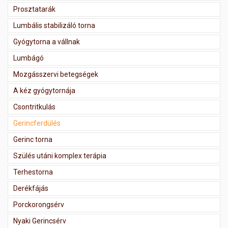
Prosztatarák
Lumbális stabilizáló torna
Gyógytorna a vállnak
Lumbágó
Mozgásszervi betegségek
A kéz gyógytornája
Csontritkulás
Gerincferdülés
Gerinc torna
Szülés utáni komplex terápia
Terhestorna
Derékfájás
Porckorongsérv
Nyaki Gerincsérv