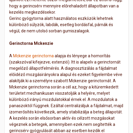
hogy a gerincsérv mennyire előrehaladott állapotban van a
kezelés megkezdésekor.
Gerinc gyógytorna alatt használatos eszközök lehetnek
különböző súlyzók, labdák, esetleg bordásfal, párnák és
végül, de nem utolsó sorban gumiszalagok.
Gerinctorna Mckenzie
A
Mckenzie gerinctorna
alapja és lényege a homorítás
(szakszóval kifejezve; extenzió). Itt is alapelv a gerinctornát
megelőző állapotfelmérés. A diagnosztizálás a fájdalmat
előidéző mozgásirányokra alapul és ezeket figyelembe véve
alakítják ki a személyre szabott Mckenzie gerinctornát. A
Mckenzie gerinctorna során a cél az, hogy a kitüremkedett
területet mechanikusan visszatolják a helyére, melyet
különböző irányú mozdulatokkal érnek el. A mozdulatok a
panaszoktól függnek. Ezáltal centralizáljuk a fájdalmat, majd
izomerősítés következik, amely stabilizálja a beteg állapotát.
A kezelés során elsősorban aktív és célzott mozgásokat
végeznek a betegek, amennyiben ezek nem segítették a
gerincsérv gyógyulását abban az esetben kezdik el