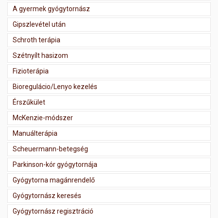
A gyermek gyógytornász
Gipszlevétel után
Schroth terápia
Szétnyílt hasizom
Fizioterápia
Bioregulácio/Lenyo kezelés
Érszűkület
McKenzie-módszer
Manuálterápia
Scheuermann-betegség
Parkinson-kór gyógytornája
Gyógytorna magánrendelő
Gyógytornász keresés
Gyógytornász regisztráció