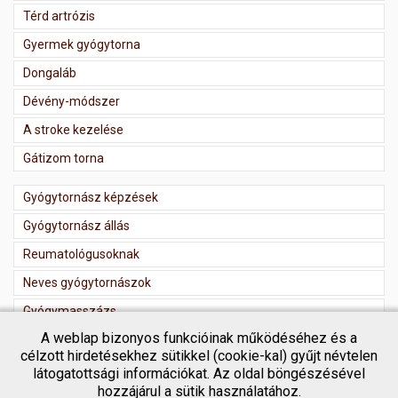
Térd artrózis
Gyermek gyógytorna
Dongaláb
Dévény-módszer
A stroke kezelése
Gátizom torna
Gyógytornász képzések
Gyógytornász állás
Reumatológusoknak
Neves gyógytornászok
Gyógymasszázs
A weblap bizonyos funkcióinak működéséhez és a
Masszőr regisztráció
célzott hirdetésekhez sütikkel (cookie-kal) gyűjt névtelen
látogatottsági információkat. Az oldal böngészésével
hozzájárul a sütik használatához.