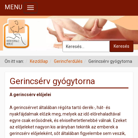
MENU
Toggle navigation
Keresés
Ön itt van:
Kezdőlap
Gerincferdülés
Gerincsérv gyógytorna
Gerincsérv gyógytorna
A gerincsérv előjelei
A gerincsérvet általában régóta tartó derék-, hát- és
nyakfájdalmak előzik meg, melyek az idő előrehaladtával
egyre csak erősödnek, és elviselhetetlenebbé válnak. Ezeket
az előjeleket nagyon kis arányban tekintik az emberek a
gerincsérv előjeleként, sőt általában figyelembe sem veszik,