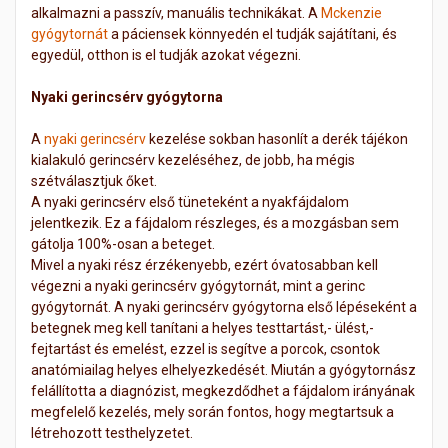
alkalmazni a passzív, manuális technikákat. A
Mckenzie
gyógytornát
a páciensek könnyedén el tudják sajátítani, és
egyedül, otthon is el tudják azokat végezni.
Nyaki gerincsérv gyógytorna
A
nyaki gerincsérv
kezelése sokban hasonlít a derék tájékon
kialakuló gerincsérv kezeléséhez, de jobb, ha mégis
szétválasztjuk őket.
A nyaki gerincsérv első tüneteként a nyakfájdalom
jelentkezik. Ez a fájdalom részleges, és a mozgásban sem
gátolja 100%-osan a beteget.
Mivel a nyaki rész érzékenyebb, ezért óvatosabban kell
végezni a nyaki gerincsérv gyógytornát, mint a gerinc
gyógytornát. A nyaki gerincsérv gyógytorna első lépéseként a
betegnek meg kell tanítani a helyes testtartást,- ülést,-
fejtartást és emelést, ezzel is segítve a porcok, csontok
anatómiailag helyes elhelyezkedését. Miután a gyógytornász
felállította a diagnózist, megkezdődhet a fájdalom irányának
megfelelő kezelés, mely során fontos, hogy megtartsuk a
létrehozott testhelyzetet.